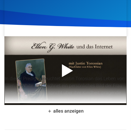
Artikel
Podcasts
Studienzentrum
13. Januar 2015
992
Klicks
Download
Über Uns
Kontakt
In dieser Predigt beleuchtet Justin Torosian das Leben von
Ellen G. White und zeichnet ein persönliches Bild der Frau
Spenden
hinter dem Dienst. Er spricht über ihre Kindheit, prägende
Erlebnisse wie einen schweren Unfall und die daraus
resultierenden körperlichen und seelischen Folgen. Die
alles anzeigen
Ausführungen beleuchten ihre geistliche Entwicklung, ihre
Rolle in der Entstehung der Adventbewegung und ihre
Bedeutung als Dienerin Gottes.