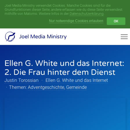
Joel Media Ministry verwendet Cookies. Manche Cookies sind für die
Menü
Grundfunktionen dieser Seite, andere erfassen wie du diese Seite verwendest
mithilfe von Matomo. Weitere Infos in der
Datenschutzerklärung
.
Nur notwendige Cookies erlauben
OK
Videoarchiv
Joel Media Ministry
Aufnahmen
Ellen G. White und das Internet:
Serien
2. Die Frau hinter dem Dienst
Sprecher
Justin Torossian
·
Ellen G. White und das Internet
·
Themen:
Adventgeschichte
,
Gemeinde
Themen
Startseite