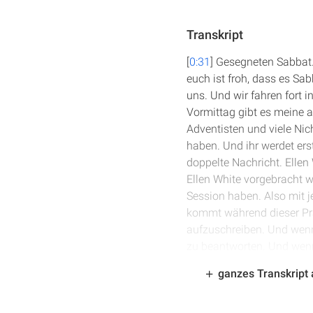
Transkript
[
0:31
] Gesegneten Sabbat.
euch ist froh, dass es S
uns. Und wir fahren fort 
Vormittag gibt es meine a
Adventisten und viele Nic
haben. Und ihr werdet er
doppelte Nachricht. Ellen 
Ellen White vorgebracht w
Session haben. Also mit j
kommt während dieser Prä
aufzuschreiben. Und wenn 
zu beantworten. Und wenn 
tv.de. Und dann werden wi
ganzes Transkript
Fragen, die ihr stellen w
in München gewesen. Und 