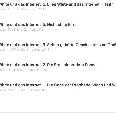
White und das Internet: 6. Ellen White und das Internet – Teil 1
ssian
1.817 Klicks
25. April 2015
White und das Internet: 5. Nicht ohne Ehre
ssian
826 Klicks
22. April 2015
 White und das Internet: 3. Selten gehörte Geschichten von Gro
ssian
1.677 Klicks
14. Januar 2015
White und das Internet: 2. Die Frau hinter dem Dienst
ssian
993 Klicks
13. Januar 2015
 White und das Internet: 1. Die Gabe der Prophetie: Wann und
ssian
2.422 Klicks
5. Januar 2015