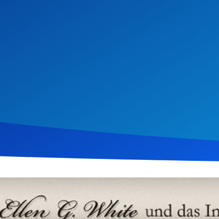
il 2015
1.128
Klicks
Download