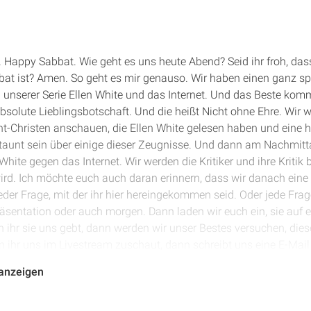
 Happy Sabbat. Wie geht es uns heute Abend? Seid ihr froh, das
abbat ist? Amen. So geht es mir genauso. Wir haben einen ganz 
in unserer Serie Ellen White und das Internet. Und das Beste ko
bsolute Lieblingsbotschaft. Und die heißt Nicht ohne Ehre. Wir w
ht-Christen anschauen, die Ellen White gelesen haben und eine 
staunt sein über einige dieser Zeugnisse. Und dann am Nachmitt
White gegen das Internet. Wir werden die Kritiker und ihre Kritik
ird. Ich möchte euch auch daran erinnern, dass wir danach eine
eder Frage, mit der ihr hier hereingekommen seid. Oder jede Frag
sentation oder auch morgen. Dann laden wir euch ein, sie auf 
ihr sie uns gebt, dann werden wir unser Bestes versuchen, die
ihr uns im Livestream zuschaut, dann schreibt uns eine E-Mail 
r auch versuchen, diese Fragen zu beantworten. Also ich denke 
 anzeigen
erdet, in der morgigen Nachmittagspräsentation beantwortet werd
in der Frage-und-Antwort-Zeit da wurde sechs Mal danach gef