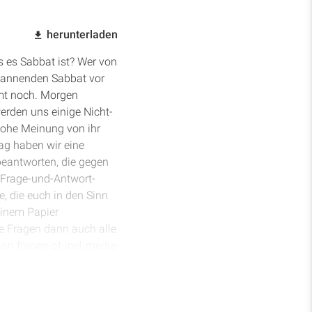
herunterladen
s es Sabbat ist? Wer von
spannenden Sabbat vor
mmt noch. Morgen
erden uns einige Nicht-
hohe Meinung von ihr
ag haben wir eine
 beantworten, die gegen
 Frage-und-Antwort-
e, die euch in den Sinn
einem Papier
se Fragen dann auch alle
an fragen-at-joel-media-
mal, dass schon viele
en. Ich war letzten Sabbat
ragt nach dem Obelisken