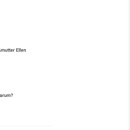
ßmutter Ellen
 Warum?