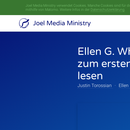
Joel Media Ministry verwendet Cookies. Manche Cookies sind für die
mithilfe von Matomo. Weitere Infos in der
Datenschutzerklärung
.
Joel Media Ministry
Ellen G. W
zum ersten
lesen
Justin Torossian
·
Ellen