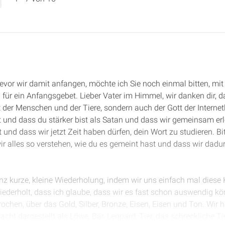
Bevor wir damit anfangen, möchte ich Sie noch einmal bitten, m
für ein Anfangsgebet. Lieber Vater im Himmel, wir danken dir, d
t der Menschen und der Tiere, sondern auch der Gott der Internet
st und dass du stärker bist als Satan und dass wir gemeinsam er
und dass wir jetzt Zeit haben dürfen, dein Wort zu studieren. B
wir alles so verstehen, wie du es gemeint hast und dass wir dadu
nz kurze, kleine Wiederholung, indem wir uns einfach mal diese
ederholt, dass ich glaube, dass wir es fast schon auswendig kö
ochen, über das Gold, Silber, Bronze, Eisen, Eisen und Ton. Wir 
cht dargestellt als Löwe, Bär, Leopard, Tier, das schreckliche Tie