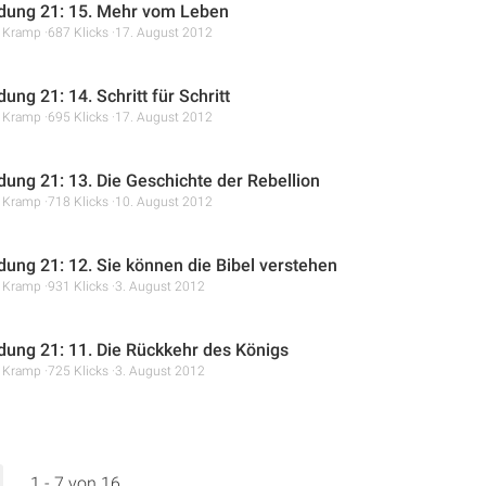
dung 21: 15. Mehr vom Leben
r Kramp
687 Klicks
17. August 2012
ung 21: 14. Schritt für Schritt
r Kramp
695 Klicks
17. August 2012
dung 21: 13. Die Geschichte der Rebellion
r Kramp
718 Klicks
10. August 2012
dung 21: 12. Sie können die Bibel verstehen
r Kramp
931 Klicks
3. August 2012
dung 21: 11. Die Rückkehr des Königs
r Kramp
725 Klicks
3. August 2012
1 - 7 von 16