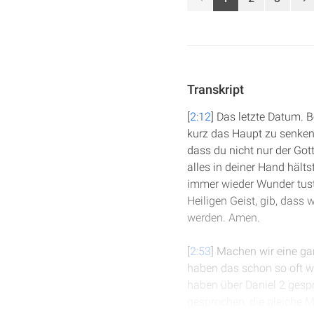
Transkript
[
2:12
] Das letzte Datum. 
kurz das Haupt zu senken 
dass du nicht nur der Got
alles in deiner Hand hält
immer wieder Wunder tust 
Heiligen Geist, gib, dass 
werden. Amen.
[
2:53
] Machen wir eine ga
haben das schon so oft wi
haben über Daniel 2 gespr
gesprochen, die gleiche Ma