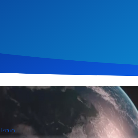
st 2012
766
Klicks
Download
e Datum