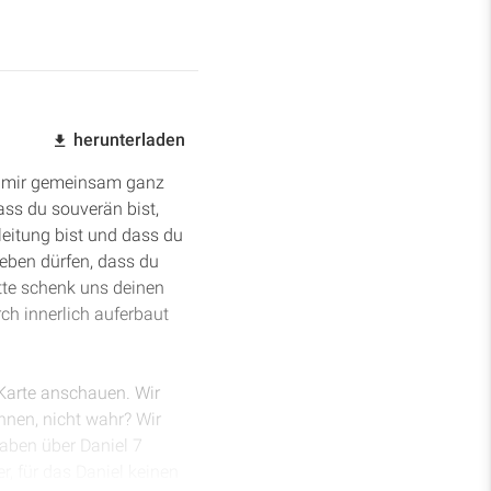
herunterladen
it mir gemeinsam ganz
ass du souverän bist,
leitung bist und dass du
leben dürfen, dass du
itte schenk uns deinen
rch innerlich auferbaut
 Karte anschauen. Wir
nnen, nicht wahr? Wir
haben über Daniel 7
r, für das Daniel keinen