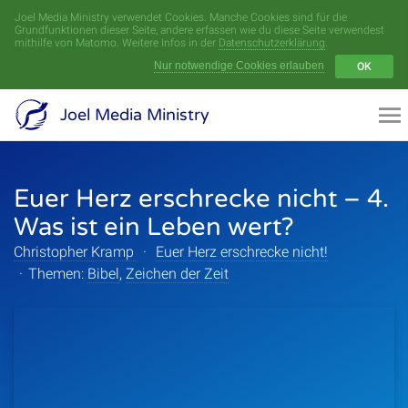
Joel Media Ministry verwendet Cookies. Manche Cookies sind für die
Menü
Grundfunktionen dieser Seite, andere erfassen wie du diese Seite verwendest
mithilfe von Matomo. Weitere Infos in der
Datenschutzerklärung
.
Nur notwendige Cookies erlauben
OK
Videoarchiv
Joel Media Ministry
Aufnahmen
Euer Herz erschrecke nicht – 4.
Serien
Was ist ein Leben wert?
Sprecher
Christopher Kramp
·
Euer Herz erschrecke nicht!
·
Themen:
Bibel
,
Zeichen der Zeit
Themen
Startseite