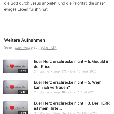
die Gott durch Jesus anbietet, und die Priorität, die unser
ewiges Leben für ihn hat.
Weitere Aufnahmen
Serie:
Euer Herz erschrecke nicht!
Euer Herz erschrecke nicht – 6. Geduld in
der Krise
13:23
Christopher Kramp
575 Klicks
17. April 2020
Euer Herz erschrecke nicht – 5. Wem
kann ich vertrauen?
12:08
Christopher Kramp
488 Klicks
7. April 2020
Euer Herz erschrecke nicht – 3. Der HERR
ist mein Hirte …
14:21
Christopher Kramp
769 Klicks
24. März 2020