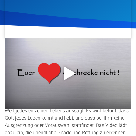
Artikel
Podcasts
Studienzentrum
29. März 2020
686
Klicks
Download
Über Uns
Kontakt
In einer Zeit globaler Krisen wirft das Video die Frage nach
dem Wert eines Menschenlebens auf. Angesichts ethischer
Spenden
Dilemmata wie der Triage in Krankenhäusern beleuchtet
Christopher Kramp, was die Bibel über den unermesslichen
Wert jedes einzelnen Lebens aussagt. Es wird betont, dass
Gott jedes Leben kennt und liebt, und dass bei ihm keine
Ausgrenzung oder Vorauswahl stattfindet. Das Video lädt
dazu ein, die unendliche Gnade und Rettung zu erkennen,