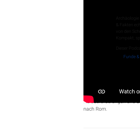
Funde & 
Archäologie 
& Fakten ec
von den Schr
Kompakt, sp
Dieser Podca
Funde &
Entdecke die faszinierend
im ersten Jahrhundert di
Herausforderungen und Lös
nach Rom.