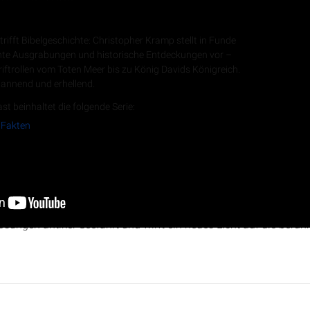
Fakten
trifft Bibelgeschichte: Christopher Kramp stellt in Funde
hte Ausgrabungen und historische Entdeckungen vor –
iftrollen vom Toten Meer bis zu König Davids Königreich.
annend und erhellend.
RSS-Feed
st beinhaltet die folgende Serie:
 Fakten
e Rekonstruktion eines antiken Segelschiffs und erfahre, wie P
e tückischen Seewege des Mittelmeers meisterten. Christopher K
ungen antiker Seefahrt und wirft ein neues Licht auf die berüh