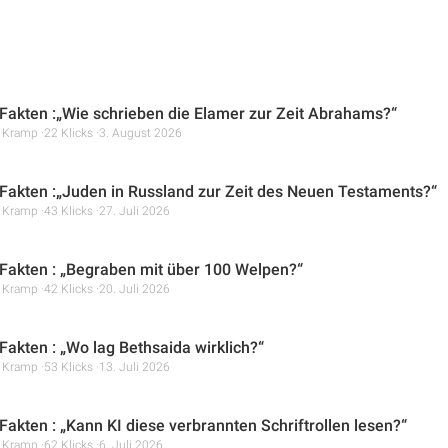
Fakten :„Wie schrieben die Elamer zur Zeit Abrahams?“
r Kramp
22 Klicks
3. August 2026
Fakten :„Juden in Russland zur Zeit des Neuen Testaments?“
r Kramp
43 Klicks
27. Juli 2026
Fakten : „Begraben mit über 100 Welpen?“
r Kramp
42 Klicks
20. Juli 2026
Fakten : „Wo lag Bethsaida wirklich?“
r Kramp
53 Klicks
13. Juli 2026
Fakten : „Kann KI diese verbrannten Schriftrollen lesen?“
r Kramp
62 Klicks
6. Juli 2026