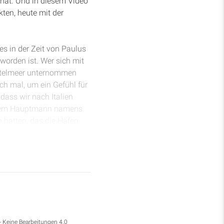
 hat. Und in diesem Video
ten, heute mit der
es in der Zeit von Paulus
worden ist. Wer sich mit
ittelmeer unternommen
ch mal, um ein Gefühl für
dass wir nach Italien
einem Hauptmann namens
 hatten, das die Häfen
aus Thessaloniki. Also, der
n Sidon ein in Phönizien
ehen und ihre Pflege zu
entgegen waren.
rhunderts Schiffsreisen
elmeer kommen von
 worden sind, so ziemlich
- Keine Bearbeitungen 4.0