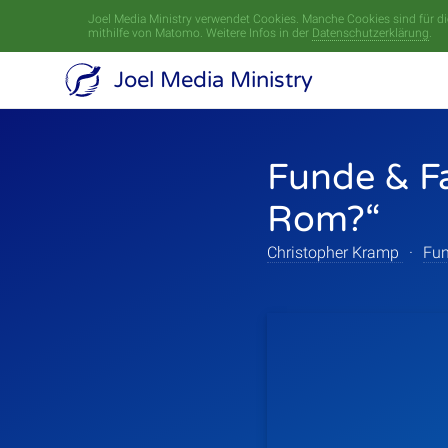
Joel Media Ministry verwendet Cookies. Manche Cookies sind für die
mithilfe von Matomo. Weitere Infos in der
Datenschutzerklärung
.
Joel Media Ministry
Funde & Fa
Rom?“
Christopher Kramp
·
Fun