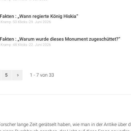
Fakten : „Wann regierte König Hiskia“
r Kramp
50 Klicks
29. Juni 2026
Fakten : „Warum wurde dieses Monument zugeschüttet?“
r Kramp
48 Klicks
22. Juni 2026
5
1 - 7 von 33
Forscher lange Zeit gerätselt haben, wie man in der Antike über 