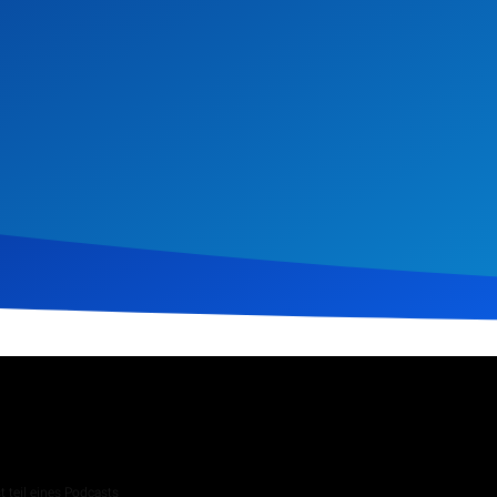
 2026
62
Klicks
Download
 teil eines Podcasts