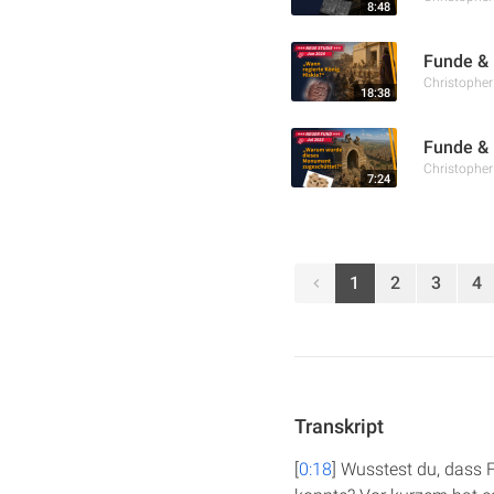
8:48
Funde & 
Christophe
18:38
Funde & 
Christophe
7:24
1
2
3
4
Transkript
[
0:18
] Wusstest du, dass 