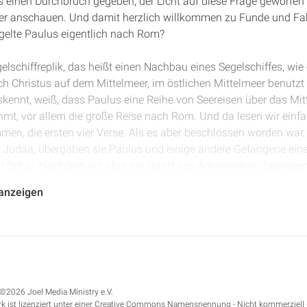
 einen Durchbruch gegeben, der Licht auf diese Frage geworfen
er anschauen. Und damit herzlich willkommen zu Funde und Fak
egelte Paulus eigentlich nach Rom?
elschiffreplik, das heißt einen Nachbau eines Segelschiffes, wie 
h Christus auf dem Mittelmeer, im östlichen Mittelmeer benutzt 
skennt, weiß, dass Paulus eine Reihe von Seereisen über das M
mt, vor allem die große Reise nach Rom. Und da lesen wir einfa
en, die ersten vier Verse. Als es aber beschlossen worden war, 
aus Judäa, übergaben sie Paulus und einige andere Gefangene 
en Schar. Nachdem wir aber ein Schiff aus Adramyttium bestiegen
reisten wir ab in Begleitung des Aristarchus, eines Mazedoniers 
 anzeigen
e Türkei, über Kleinasien. Und dann am nächsten Tag liefen wir i
eundlich gegen Paulus und erlaubte ihm zu seinen Freunden zu g
hren wir ab und segelten unter Zypern hin, weil die Winde uns 
 beim Thema: Wie war es möglich mit den Mitteln des ersten Jah
tung Westen zu unternehmen? Warum? Fast alle Winde im Mitt
©2026 Joel Media Ministry e.V.
ür Schiffe der Bauart, wie sie im ersten Jahrhundert verwendet
k ist lizenziert unter einer Creative Commons Namensnennung - Nicht kommerziell 