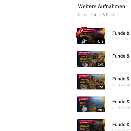
Weitere Aufnahmen
Serie:
Funde & Fakten
Funde & 
Christophe
9:16
Funde & 
Christophe
5:42
Funde & 
Christophe
5:51
Funde & 
Christophe
7:03
Funde & 
Christophe