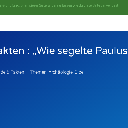
 Grundfunktionen dieser Seite, andere erfassen wie du diese Seite verwendest
kten : „Wie segelte Paulu
de & Fakten
·
Themen:
Archäologie
,
Bibel