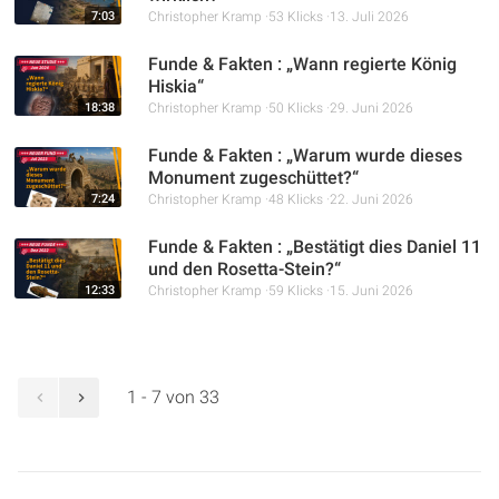
7:03
Christopher Kramp
53 Klicks
13. Juli 2026
Funde & Fakten : „Wann regierte König
Hiskia“
18:38
Christopher Kramp
50 Klicks
29. Juni 2026
Funde & Fakten : „Warum wurde dieses
Monument zugeschüttet?“
7:24
Christopher Kramp
48 Klicks
22. Juni 2026
Funde & Fakten : „Bestätigt dies Daniel 11
und den Rosetta-Stein?“
12:33
Christopher Kramp
59 Klicks
15. Juni 2026
1 - 7 von 33