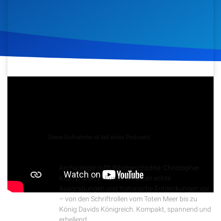
Artikel
Podcasts
Studienzentrum
Über Uns
6. Juli 2026
62
Klicks
Download
Kontakt
Podcast
Diese Aufnahme ist teil eines Podcasts
Spenden
Funde & Fakten
Archäologie trifft Bibelgeschichte: Christopher
Kramp stellt in Funde & Fakten echte
Ausgrabungen und historische Entdeckungen vor
– von den Schriftrollen vom Toten Meer bis zu
König Davids Königreich. Kompakt, spannend und
erhellend.