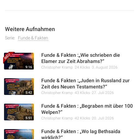
Weitere Aufnahmen
Serie:
Funde & Fakten
Funde & Fakten :„Wie schrieben die
Elamer zur Zeit Abrahams?“
9:16
Christopher Kramp
24 Klicks
3. August 2026
Funde & Fakten :„Juden in Russland zur
Zeit des Neuen Testaments?“
5:42
Christopher Kramp
43 Klicks
27. Juli 2026
Funde & Fakten : „Begraben mit über 100
Welpen?“
5:51
Christopher Kramp
42 Klicks
20. Juli 2026
Funde & Fakten : „Wo lag Bethsaida
wirklich?“