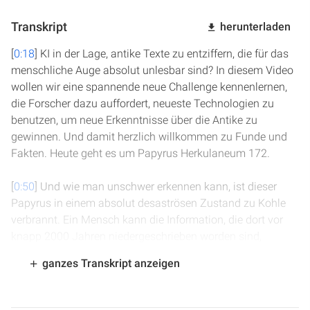
Transkript
herunterladen
[
0:18
] KI in der Lage, antike Texte zu entziffern, die für das
menschliche Auge absolut unlesbar sind? In diesem Video
wollen wir eine spannende neue Challenge kennenlernen,
die Forscher dazu auffordert, neueste Technologien zu
benutzen, um neue Erkenntnisse über die Antike zu
gewinnen. Und damit herzlich willkommen zu Funde und
Fakten. Heute geht es um Papyrus Herkulaneum 172.
[
0:50
] Und wie man unschwer erkennen kann, ist dieser
Papyrus in einem absolut desaströsen Zustand zu Kohle
verbrannt. Ein Mensch kann die Information, die dort vor
knapp 2000 Jahren niedergeschrieben worden sind,
überhaupt gar nicht mehr wiedergewinnen, so scheint es.
ganzes Transkript anzeigen
Warum ist dieser und viele andere Papyrus in einem so
bedauernswerten Zustand? Das liegt am Ausbruch des
Vesuv im heutigen Italien im Jahre 79 nach Christus zur