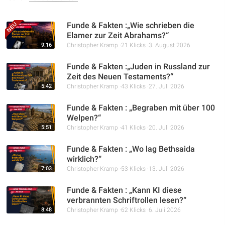
Funde & Fakten :„Wie schrieben die
Elamer zur Zeit Abrahams?“
9:16
Christopher Kramp
21 Klicks
3. August 2026
Funde & Fakten :„Juden in Russland zur
Zeit des Neuen Testaments?“
5:42
Christopher Kramp
43 Klicks
27. Juli 2026
Funde & Fakten : „Begraben mit über 100
Welpen?“
5:51
Christopher Kramp
41 Klicks
20. Juli 2026
Funde & Fakten : „Wo lag Bethsaida
wirklich?“
7:03
Christopher Kramp
53 Klicks
13. Juli 2026
Funde & Fakten : „Kann KI diese
verbrannten Schriftrollen lesen?“
8:48
Christopher Kramp
62 Klicks
6. Juli 2026