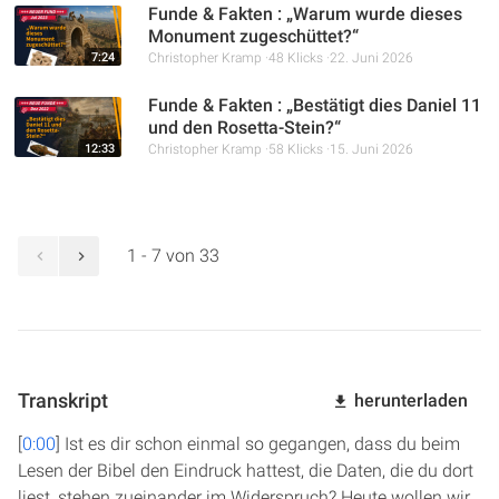
Funde & Fakten : „Warum wurde dieses
Monument zugeschüttet?“
7:24
Christopher Kramp
48 Klicks
22. Juni 2026
Funde & Fakten : „Bestätigt dies Daniel 11
und den Rosetta-Stein?“
12:33
Christopher Kramp
58 Klicks
15. Juni 2026
1 - 7 von 33
Transkript
herunterladen
[
0:00
] Ist es dir schon einmal so gegangen, dass du beim
Lesen der Bibel den Eindruck hattest, die Daten, die du dort
liest, stehen zueinander im Widerspruch? Heute wollen wir