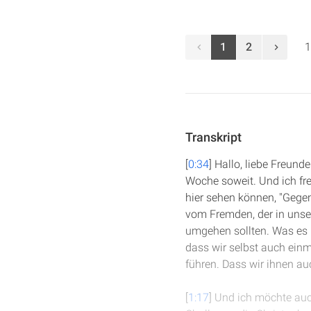
1
2
1
Transkript
[
0:34
] Hallo, liebe Freund
Woche soweit. Und ich fre
hier sehen können, "Gege
vom Fremden, der in unser
umgehen sollten. Was es b
dass wir selbst auch einm
führen. Dass wir ihnen a
[
1:17
] Und ich möchte auc