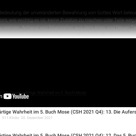
ie Bedeutung der unveränderten Bewahrung von Gottes Wort beleu
ont, wie wichtig es ist, keine Zusätze zu machen oder Teile wegz
 zu wahren. Anhand von Bibelstellen aus dem Alten und Neuen Te
weisung verdeutlicht und die Gefahren aufgezeigt, die entstehen
ebote gestellt werden.
alles anzeigen
ck auf die aktuelle Zeit geworfen und die Rolle des Papsttums 
r dessen historischen Handlungen thematisiert. Es wird darauf 
e entscheidend ist, um nicht in die gleichen Irrtümer wie in der
1 Q4: Gegenwärtige Wahrheit im 5. Buch Mose
tige Wahrheit im 5. Buch Mose (CSH 2021 Q4): 13. Die Aufe
r
511 Klicks
20. Dezember 2021
tige Wahrheit im 5. Buch Mose (CSH 2021 Q4): 12. Das 5. Buc