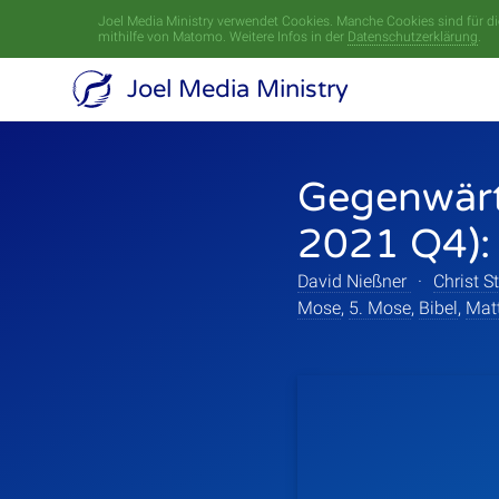
Joel Media Ministry verwendet Cookies. Manche Cookies sind für die
mithilfe von Matomo. Weitere Infos in der
Datenschutzerklärung
.
Joel Media Ministry
Gegenwärt
2021 Q4): 
David Nießner
·
Christ 
Mose
,
5. Mose
,
Bibel
,
Mat