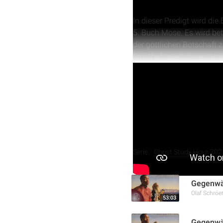
In dieser Predigt wird d
5. Buch Mose. Es wird bet
der göttlichen Botschaft
Ernsthaftigkeit dieser An
Traditionen über Gottes G
Abschließend wird ein Bli
Gleichgültigkeit gegenübe
Bewahrung der reinen Lehr
verfallen.
Weitere Aufnahmen
Serie:
Christ Study Hour 202
Gegenwär
Olaf Schröe
53:03
Gegenwär