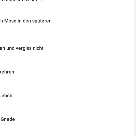
ch Mose in den späteren
n und vergiss nicht
ekehren
 Leben
d Gnade