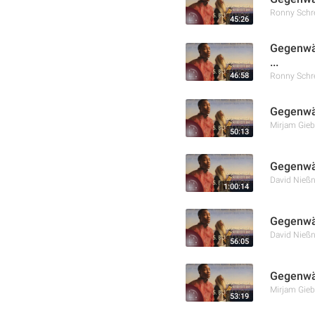
Ronny Schr
45:26
Gegenwär
...
46:58
Ronny Schr
Gegenwär
Mirjam Gieb
50:13
Gegenwär
David Nießn
1:00:14
Gegenwär
David Nießn
56:05
Gegenwär
Mirjam Gieb
53:19