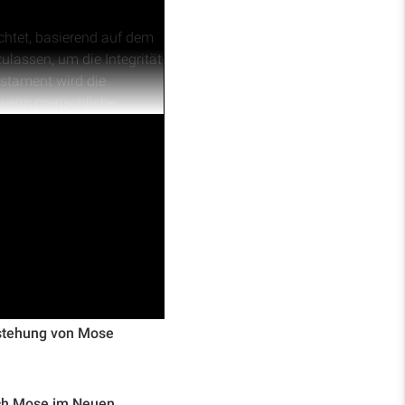
chtet, basierend auf dem
ulassen, um die Integrität
stament wird die
, wenn menschliche
sowie die wachsende
hingewiesen, dass die
 Vergangenheit zu
rstehung von Mose
h Mose im Neuen ...