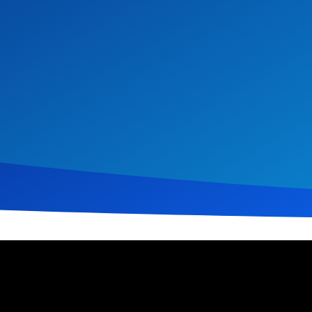
ember 2021
567
Klicks
Download