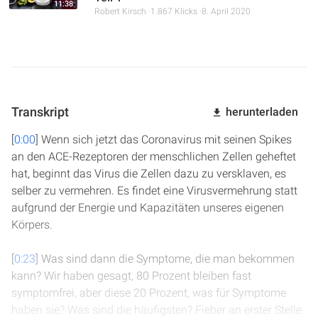
11:38
Robert Kirsch
1.867 Klicks
8. April 2020
Transkript
herunterladen
[
0:00
] Wenn sich jetzt das Coronavirus mit seinen Spikes
an den ACE-Rezeptoren der menschlichen Zellen geheftet
hat, beginnt das Virus die Zellen dazu zu versklaven, es
selber zu vermehren. Es findet eine Virusvermehrung statt
aufgrund der Energie und Kapazitäten unseres eigenen
Körpers.
[
0:23
] Was sind dann die Symptome, die man bekommen
kann? Wir haben gesagt, 80 Prozent bleiben fast
symptomfrei, aber diese 20 Prozent, was für Symptome
haben sie? Was sind die häufigsten? Fieber an erster Stelle.