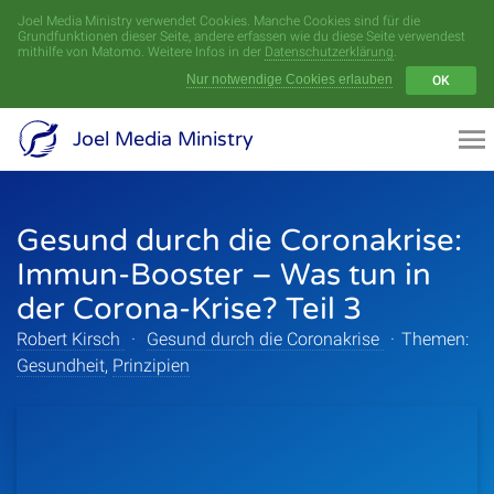
Joel Media Ministry verwendet Cookies. Manche Cookies sind für die
Menü
Grundfunktionen dieser Seite, andere erfassen wie du diese Seite verwendest
mithilfe von Matomo. Weitere Infos in der
Datenschutzerklärung
.
Nur notwendige Cookies erlauben
OK
Videoarchiv
Joel Media Ministry
Aufnahmen
Gesund durch die Coronakrise:
Serien
Immun-Booster – Was tun in
Sprecher
der Corona-Krise? Teil 3
Robert Kirsch
·
Gesund durch die Coronakrise
Themen
·
Themen:
Gesundheit
,
Prinzipien
Startseite