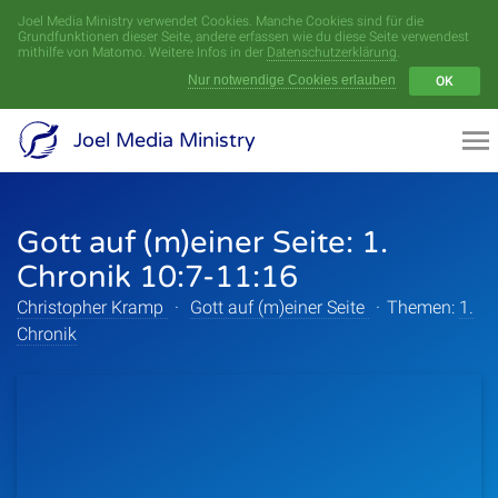
Joel Media Ministry verwendet Cookies. Manche Cookies sind für die
Menü
Grundfunktionen dieser Seite, andere erfassen wie du diese Seite verwendest
mithilfe von Matomo. Weitere Infos in der
Datenschutzerklärung
.
Nur notwendige Cookies erlauben
OK
Videoarchiv
Joel Media Ministry
Aufnahmen
Gott auf (m)einer Seite: 1.
Serien
Chronik 10:7-11:16
Sprecher
Christopher Kramp
·
Gott auf (m)einer Seite
·
Themen:
1.
Chronik
Themen
Startseite