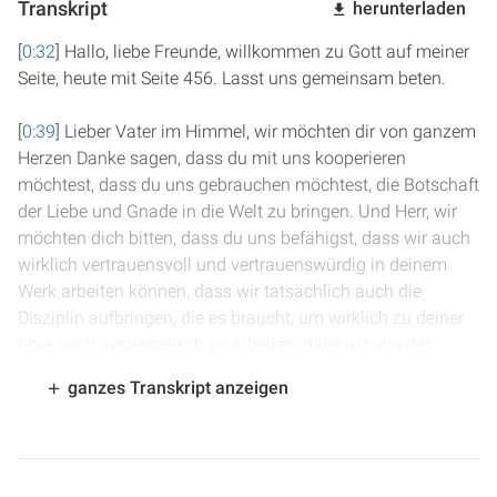
Transkript
herunterladen
[
0:32
] Hallo, liebe Freunde, willkommen zu Gott auf meiner
Seite, heute mit Seite 456. Lasst uns gemeinsam beten.
[
0:39
] Lieber Vater im Himmel, wir möchten dir von ganzem
Herzen Danke sagen, dass du mit uns kooperieren
möchtest, dass du uns gebrauchen möchtest, die Botschaft
der Liebe und Gnade in die Welt zu bringen. Und Herr, wir
möchten dich bitten, dass du uns befähigst, dass wir auch
wirklich vertrauensvoll und vertrauenswürdig in deinem
Werk arbeiten können, dass wir tatsächlich auch die
Disziplin aufbringen, die es braucht, um wirklich zu deiner
Ehre auch systematisch zu arbeiten, dass wir uns der
großen Ehre, des großen Privilegs bewusst sind, mit dem
ganzes Transkript anzeigen
Gott des Universums gemeinsam zusammenwirken zu
können. Bitte fülle uns mit deinem Heiligen Geist, nimm
alles weg, was dich hindern kann, uns zu segnen und dass
wir ein Segen verankert sein können. Und bitte hilf doch,