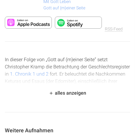
Mit Gott Leben
Gott auf (m)einer Seite
RSS-Feed
In dieser Folge von „Gott auf (m)einer Seite“ setzt
Christopher Kramp die Betrachtung der Geschlechtsregister
in
1. Chronik 1 und 2
fort. Er beleuchtet die Nachkommen
Keturas und Esaus (der Edomiter), einschließlich ihrer
Könige, und erklärt die Bedeutung dieser Listen. Der
alles anzeigen
Hauptfokus liegt jedoch auf den Nachkommen Jakobs,
insbesondere der Linie Judas, die bis zu Isai und seinen
Söhnen führt und die Heilsgeschichte bis zu Jesus
nachzeichnet. Dabei wird auch die ernste Konsequenz
unerkannter Sünde am Beispiel Achars thematisiert.
Weitere Aufnahmen