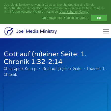
Joel Media Ministry verwendet Cookies. Manche Cookies sind für die
Menü
Grundfunktionen dieser Seite, andere erfassen wie du diese Seite verwendest
mithilfe von Matomo. Weitere Infos in der
Datenschutzerklärung
.
Nur notwendige Cookies erlauben
OK
Videoarchiv
Joel Media Ministry
Aufnahmen
Gott auf (m)einer Seite: 1.
Serien
Chronik 1:32-2:14
Sprecher
Christopher Kramp
·
Gott auf (m)einer Seite
·
Themen:
1.
Chronik
Themen
Startseite