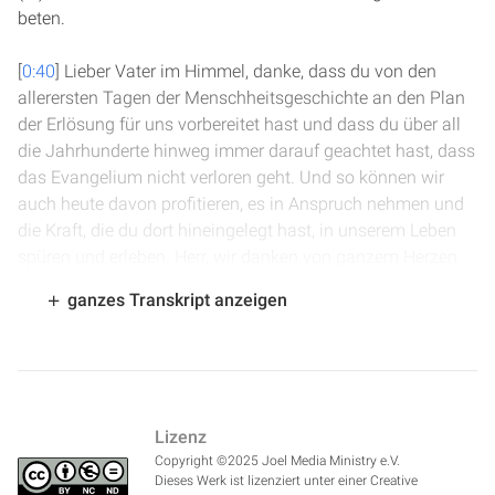
beten.
[
0:40
] Lieber Vater im Himmel, danke, dass du von den
allerersten Tagen der Menschheitsgeschichte an den Plan
der Erlösung für uns vorbereitet hast und dass du über all
die Jahrhunderte hinweg immer darauf geachtet hast, dass
das Evangelium nicht verloren geht. Und so können wir
auch heute davon profitieren, es in Anspruch nehmen und
die Kraft, die du dort hineingelegt hast, in unserem Leben
spüren und erleben. Herr, wir danken von ganzem Herzen
dafür und bitten dich, dass du auch heute durch dein Wort
ganzes Transkript anzeigen
zu uns persönlich sprichst. Im Namen Jesu. Amen.
[
1:19
] Wir sind gerade in 1. Chronik 1. Es geht um die
Geschlechtsregister seit Adam und nun um die
Nachkommen Abrahams. Wir haben über die
Lizenz
Nachkommen Ismaels gelesen, und jetzt geht es weiter in
Copyright ©2025 Joel Media Ministry e.V.
Vers 32. Da heißt es: „Und die Söhne der Ketura, der
Dieses Werk ist lizenziert unter einer Creative