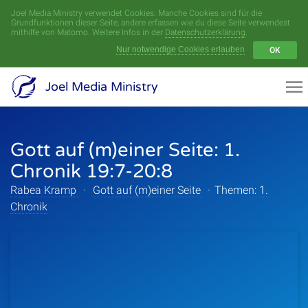
Joel Media Ministry verwendet Cookies. Manche Cookies sind für die
Menü
Grundfunktionen dieser Seite, andere erfassen wie du diese Seite verwendest
mithilfe von Matomo. Weitere Infos in der
Datenschutzerklärung
.
Nur notwendige Cookies erlauben
OK
Videoarchiv
Joel Media Ministry
Aufnahmen
Gott auf (m)einer Seite: 1.
Serien
Chronik 19:7-20:8
Sprecher
Rabea Kramp
·
Gott auf (m)einer Seite
·
Themen:
1.
Chronik
Themen
Startseite