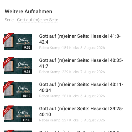
Weitere Aufnahmen
Serie:
Gott auf (m)einer Seite
Gott auf (m)einer Seite: Hesekiel 41:8-
42:4
9:52
Rabea Kramp
184 Klicks
8. August 2026
Gott auf (m)einer Seite: Hesekiel 40:35-
41:7
9:36
Rabea Kramp
229 Klicks
7. August 2026
Gott auf (m)einer Seite: Hesekiel 40:11-
40:34
10:12
Rabea Kramp
281 Klicks
6. August 2026
Gott auf (m)einer Seite: Hesekiel 39:25-
40:10
11:30
Rabea Kramp
227 Klicks
5. August 2026