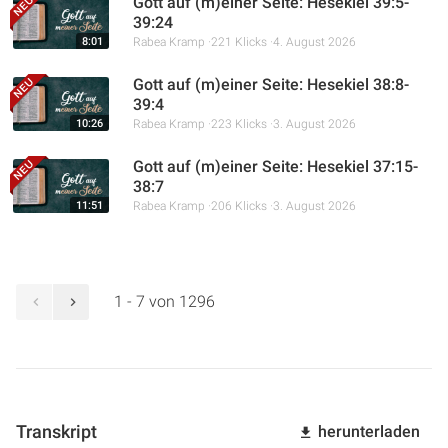
Gott auf (m)einer Seite: Hesekiel 39:5-
39:24
8:01
Rabea Kramp
221 Klicks
4. August 2026
Gott auf (m)einer Seite: Hesekiel 38:8-
39:4
10:26
Rabea Kramp
223 Klicks
3. August 2026
Gott auf (m)einer Seite: Hesekiel 37:15-
38:7
11:51
Rabea Kramp
206 Klicks
3. August 2026
1 - 7 von 1296
Transkript
herunterladen