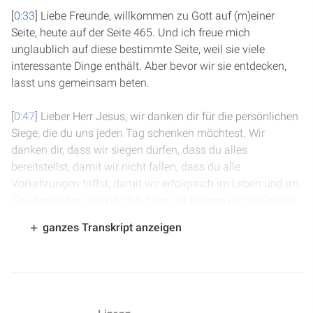
[
0:33
] Liebe Freunde, willkommen zu Gott auf (m)einer
Seite, heute auf der Seite 465. Und ich freue mich
unglaublich auf diese bestimmte Seite, weil sie viele
interessante Dinge enthält. Aber bevor wir sie entdecken,
lasst uns gemeinsam beten.
[
0:47
] Lieber Herr Jesus, wir danken dir für die persönlichen
Siege, die du uns jeden Tag schenken möchtest. Wir
danken dir, dass wir siegen dürfen, dass du alles
bereitstellst, damit wir nicht fallen, dass du alle
Vorkehrungen triffst, damit wir erfolgreich im Leben und im
Glaubensleben sein dürfen. Herr, wir können dir nur Danke
sagen und dich bitten, dass du in unserem Leben jeden Tag
ganzes Transkript anzeigen
Siege schenkst. Amen.
[
1:27
] Wir befinden uns in 1. Chronik Kapitel 19. Und wir
haben gestern von den zahlreichen Eroberungskriegen
Davids gelesen und auch, dass seine Freundlichkeit