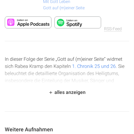
Mit Gott Leben
Gott auf (m)einer Seite
RSS-Feed
In dieser Folge der Serie „Gott auf (m)einer Seite“ widmet
sich Rabea Kramp den Kapiteln
1. Chronik 25 und 26
. Sie
beleuchtet die detaillierte Organisation des Heiligtums,
insbesondere die Einteilung der Musiker, Sänger und
Instrumentalisten in 24 Klassen. Dabei wird die Bedeutung
alles anzeigen
von Musik im Gottesdienst, die Notwendigkeit von
Begabung und Übung sowie die Rolle der Torhüter und
Schatzverwalter hervorgehoben. Die Sprecherin
unterstreicht, wie das irdische Heiligtum ein Spiegelbild des
himmlischen ist und welche Lehren wir daraus für unseren
Weitere Aufnahmen
heutigen Gottesdienst ziehen können.