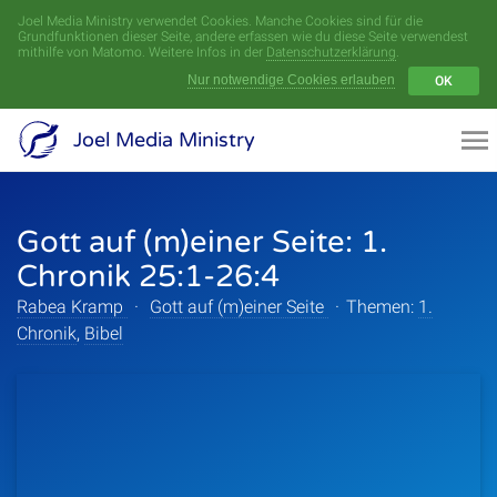
Joel Media Ministry verwendet Cookies. Manche Cookies sind für die
Menü
Grundfunktionen dieser Seite, andere erfassen wie du diese Seite verwendest
mithilfe von Matomo. Weitere Infos in der
Datenschutzerklärung
.
Nur notwendige Cookies erlauben
OK
Videoarchiv
Joel Media Ministry
Aufnahmen
Gott auf (m)einer Seite: 1.
Serien
Chronik 25:1-26:4
Sprecher
Rabea Kramp
·
Gott auf (m)einer Seite
·
Themen:
1.
Chronik
,
Bibel
Themen
Startseite