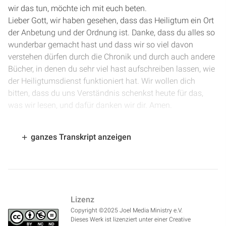
wir das tun, möchte ich mit euch beten.
Lieber Gott, wir haben gesehen, dass das Heiligtum ein Ort
der Anbetung und der Ordnung ist. Danke, dass du alles so
wunderbar gemacht hast und dass wir so viel davon
verstehen dürfen durch die Chronik und durch auch andere
Bücher, in denen du sehr viel hast aufschreiben lassen, wie
der Heiligtumsdienst funktioniert hat. Wir wollen dich
bitten, dass du uns Verständnis schenkst heute für das,
was wir lesen, und dafür danken wir dir. Amen.
[
1:18
] Wir befinden uns in 1. Chronik 25 ab Vers 1. Gestern
ganzes Transkript anzeigen
haben wir die Einteilung der 24 Priesterklassen gesehen
und auch andere Familien im Stamm der Leviten, wie sie
eingeteilt wurden durchs Los für ihre Dienste. Und heute
beschäftigen wir uns mit den Musikern, mit den Sängern
und Instrumentalisten. Wir starten in 1. Chronik 25 ab Vers
Lizenz
1.
Copyright ©2025 Joel Media Ministry e.V.
Dieses Werk ist lizenziert unter einer Creative