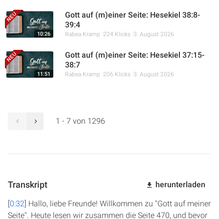
Gott auf (m)einer Seite: Hesekiel 38:8-
39:4
10:26
Rabea Kramp
224 Klicks
3. August 2026
Gott auf (m)einer Seite: Hesekiel 37:15-
38:7
11:51
Rabea Kramp
206 Klicks
3. August 2026
1 - 7 von 1296
Transkript
herunterladen
[
0:32
] Hallo, liebe Freunde! Willkommen zu "Gott auf meiner
Seite". Heute lesen wir zusammen die Seite 470, und bevor