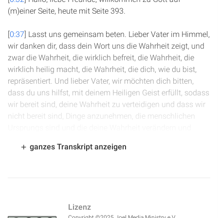
(m)einer Seite, heute mit Seite 393.
[
0:37
] Lasst uns gemeinsam beten. Lieber Vater im Himmel,
wir danken dir, dass dein Wort uns die Wahrheit zeigt, und
zwar die Wahrheit, die wirklich befreit, die Wahrheit, die
wirklich heilig macht, die Wahrheit, die dich, wie du bist,
repräsentiert. Und lieber Vater, wir möchten dich bitten,
dass du uns hilfst, mit deinem Heiligen Geist erfüllt, sodass
wir bereit sind, deine Wahrheit zu verteidigen und dass wir
nicht bereit sind, Dinge anzunehmen, die menschlichen
Ursprungs sind und die deine Wahrheit verändern und
verfälschen. Schenk uns eine echte Liebe zur
ganzes Transkript anzeigen
unverfälschten, reinen Wahrheit deines Wortes. Das bitten
wir im Namen Jesu. Amen.
[
1:25
] Wir sind in 1. Könige Kapitel 13. Ein Mann Gottes ist
aus dem Südreich Juda in den Norden gekommen, um in
Lizenz
Bethel dem König Jerobeam eine Prophezeiung zu geben
Copyright ©2025 Joel Media Ministry e.V.