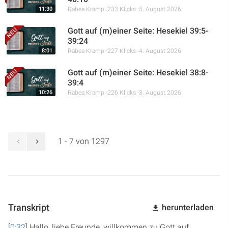
11:30
Rabea Kramp
233 Klicks
5. August 2026
Gott auf (m)einer Seite: Hesekiel 39:5-
39:24
8:01
Rabea Kramp
227 Klicks
4. August 2026
Gott auf (m)einer Seite: Hesekiel 38:8-
39:4
10:26
Rabea Kramp
226 Klicks
3. August 2026
1 - 7 von 1297
Transkript
herunterladen
[
0:32
] Hallo, liebe Freunde, willkommen zu Gott auf