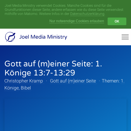
Joel Media Ministry verwendet Cookies. Manche Cookies sind für die
Menü
Grundfunktionen dieser Seite, andere erfassen wie du diese Seite verwendest
mithilfe von Matomo. Weitere Infos in der
Datenschutzerklärung
.
Nur notwendige Cookies erlauben
OK
Videoarchiv
Joel Media Ministry
Aufnahmen
Gott auf (m)einer Seite: 1.
Serien
Könige 13:7-13:29
Sprecher
Christopher Kramp
·
Gott auf (m)einer Seite
·
Themen:
1.
Könige
,
Bibel
Themen
Startseite