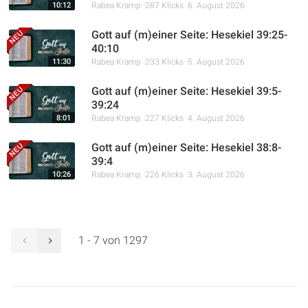
10:12
Rabea Kramp
287 Klicks
6. August 2026
Gott auf (m)einer Seite: Hesekiel 39:25-
40:10
11:30
Rabea Kramp
233 Klicks
5. August 2026
Gott auf (m)einer Seite: Hesekiel 39:5-
39:24
8:01
Rabea Kramp
227 Klicks
4. August 2026
Gott auf (m)einer Seite: Hesekiel 38:8-
39:4
10:26
Rabea Kramp
226 Klicks
3. August 2026
1 - 7 von 1297