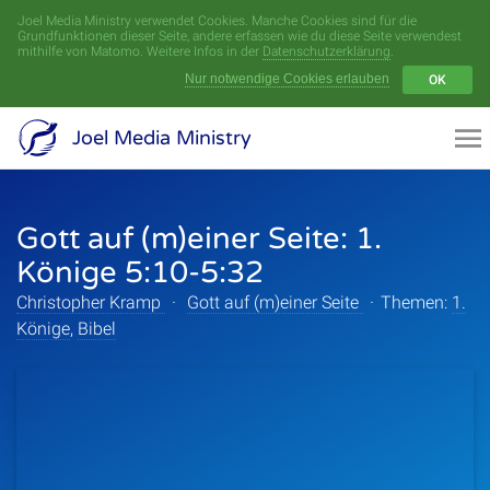
Joel Media Ministry verwendet Cookies. Manche Cookies sind für die
Menü
Grundfunktionen dieser Seite, andere erfassen wie du diese Seite verwendest
mithilfe von Matomo. Weitere Infos in der
Datenschutzerklärung
.
Nur notwendige Cookies erlauben
OK
Videoarchiv
Joel Media Ministry
Aufnahmen
Gott auf (m)einer Seite: 1.
Serien
Könige 5:10-5:32
Sprecher
Christopher Kramp
·
Gott auf (m)einer Seite
·
Themen:
1.
Könige
,
Bibel
Themen
Startseite