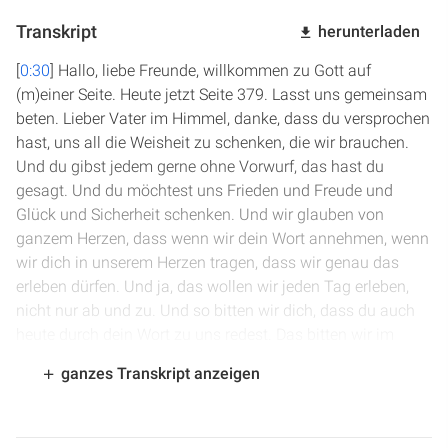
Transkript
herunterladen
[
0:30
] Hallo, liebe Freunde, willkommen zu Gott auf
(m)einer Seite. Heute jetzt Seite 379. Lasst uns gemeinsam
beten. Lieber Vater im Himmel, danke, dass du versprochen
hast, uns all die Weisheit zu schenken, die wir brauchen.
Und du gibst jedem gerne ohne Vorwurf, das hast du
gesagt. Und du möchtest uns Frieden und Freude und
Glück und Sicherheit schenken. Und wir glauben von
ganzem Herzen, dass wenn wir dein Wort annehmen, wenn
wir dich in unserem Herzen tragen, dass wir genau das
erleben dürfen. Und ja, das wollen wir jeden Tag erleben,
nicht nur ab und zu. Und so bitten wir dich, dass du auch
heute durch dein Wort zu uns redest. Das bitten wir im
Namen Jesu. Amen.
ganzes Transkript anzeigen
[
1:23
] Wir sind in 1. Könige Kapitel 5. Salomo ist berühmt,
reich, hat einen großen Hof und ist von Gott überreich