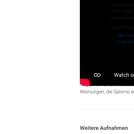
Täglich kurz
Start in den
https://www
Dieser Podca
Mit Gott
Gott auf
In dieser Folge der Serie
Salomo und dessen tiefg
Gegenwart und die Bedeutu
Warnungen, die Salomo em
Weitere Aufnahmen