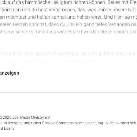
ck auf das himmlische Heiligtum richten können. Sei es mit Freu
r kommen und du hast versprochen, das, was immer unsere Not is
en möchtest und helfen kannst und helfen wirst. Und Herr, so mö
seren Herzen sprichst, dass du uns ein ganz tiefes Verlangen 
esens schenkst und dass wir gestärkt werden durch deinen Geist
ge Kapitel 8. Salomo hat ein wichtiges, ein sehr tiefgehendes un
ich der Einweihung des Tempels, den er gebaut hat, vor ganz Is
ebetet.
 anzeigen
s 54: „Und es geschah, als Salomo dieses ganze Gebet und Fleh
 er auf von seinem Platz vor dem Altar des HERRN, wo er gekniet
lomo war das Knien beim Gebet ein echtes Privileg und ich denke,
n dürfen. Wir dürfen natürlich in jeder Lebenssituation beten,
ist, aber immer dann, wenn es sich auch möglich erweist, das ist
©2025 Joel Media Ministry e.V.
erbietung vor unserem großen Gott.
k ist lizenziert unter einer Creative Commons Namensnennung - Nicht kommerziell 
al Lizenz.
and hin und segnete die ganze Gemeinde Israels mit lauter Stim