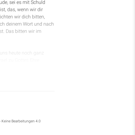
de, sei es mit Schuld
t, das, wenn wir dir
chten wir dich bitten,
nach deinem Wort und nach
. Das bitten wir im
d uns heute noch ganz
rael zu Gottes Ehre
en vor dem HERRN
 hatte, seine Hände zum
 es ist etwas, was wir in
 auch wenn das Knien
, glaube ich, ein Ausdruck
- Keine Bearbeitungen 4.0
me und sprach: „Gepriesen