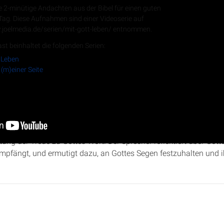
e 2-minütige Andachten aus der Bibel für einen guten
 Tag. Diese Aufnahmen sind einer Videoserie auf
.joelmedia.de/serien/mit-gott-leben/ entnommen.
RSS-Feed
st beinhaltet die folgenden Serien:
 Leben
 (m)einer Seite
 „Gott auf meiner Seite“ betrachtet Christopher Kramp die Einwe
ehendes Gebet in
1. Könige 8
. Er beleuchtet Salomos Wunsch na
ng der Treue zu Gottes Wort. Der Sprecher reflektiert über Got
pfängt, und ermutigt dazu, an Gottes Segen festzuhalten und ih