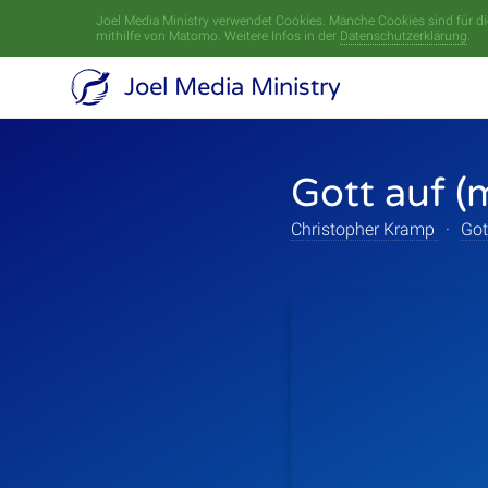
Joel Media Ministry verwendet Cookies. Manche Cookies sind für die
mithilfe von Matomo. Weitere Infos in der
Datenschutzerklärung
.
Joel Media Ministry
Gott auf (
Christopher Kramp
·
Got