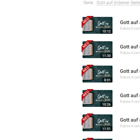
Serie:
Gott auf (m)einer Seite
Gott auf
Rabea Kra
10:12
Gott auf
Rabea Kra
11:30
Gott auf
Rabea Kra
8:01
Gott auf 
Rabea Kra
10:26
Gott auf
Rabea Kra
11:51