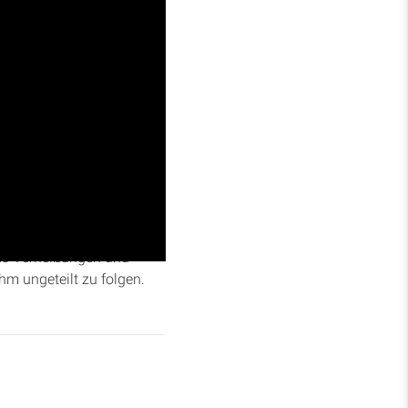
ihung des Tempels durch
ch Gottes bleibender
tes Verheißungen und
m ungeteilt zu folgen.