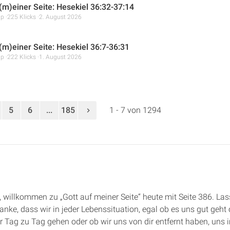
 (m)einer Seite: Hesekiel 36:32-37:14
mp
225 Klicks
2. August 2026
 (m)einer Seite: Hesekiel 36:7-36:31
mp
222 Klicks
1. August 2026
5
6
...
185
1 - 7 von 1294
de, willkommen zu „Gott auf meiner Seite“ heute mit Seite 386. L
nke, dass wir in jeder Lebenssituation, egal ob es uns gut geht 
dir Tag zu Tag gehen oder ob wir uns von dir entfernt haben, un