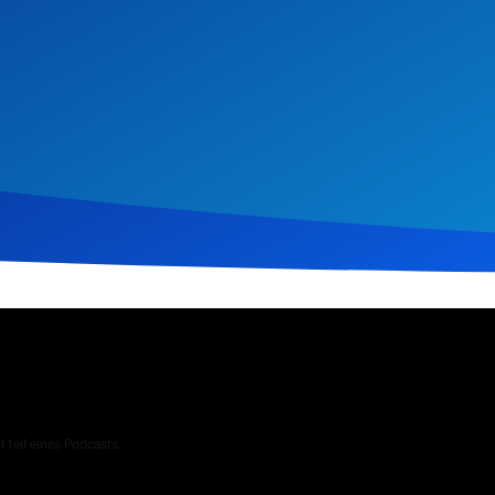
z 2025
337
Klicks
Download
 teil eines Podcasts
 Andachten