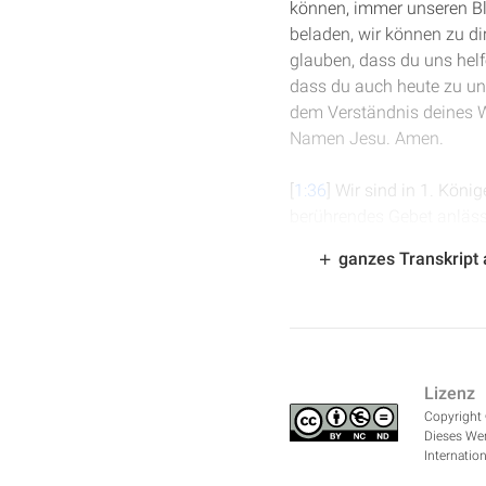
können, immer unseren Bli
beladen, wir können zu di
glauben, dass du uns helf
dass du auch heute zu un
dem Verständnis deines W
Namen Jesu. Amen.
[
1:36
] Wir sind in 1. Köni
berührendes Gebet anlässl
dargebracht und zu Gott g
ganzes Transkript
[
2:04
] Wir lesen den Ver
vollendet hatte, da stand
Himmel gebreitet.“ Für Sa
unserem Leben auch pflege
Lizenz
gerade gar nicht möglich 
Copyright 
der Ehrfurcht und der Ehr
Dieses Wer
Internation
[
2:42
] Und er hob seine H