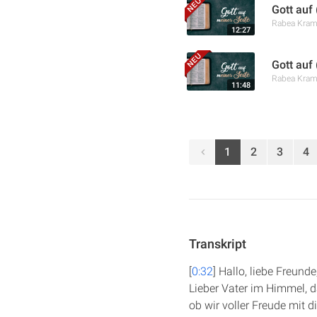
Gott auf
Rabea Kra
12:27
Gott auf
Rabea Kra
11:48
1
2
3
4
Transkript
[
0:32
] Hallo, liebe Freun
Lieber Vater im Himmel, da
ob wir voller Freude mit 