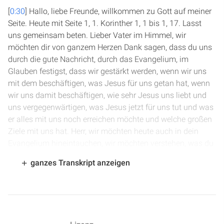
[
0:30
] Hallo, liebe Freunde, willkommen zu Gott auf meiner
Seite. Heute mit Seite 1, 1. Korinther 1, 1 bis 1, 17. Lasst
uns gemeinsam beten. Lieber Vater im Himmel, wir
möchten dir von ganzem Herzen Dank sagen, dass du uns
durch die gute Nachricht, durch das Evangelium, im
Glauben festigst, dass wir gestärkt werden, wenn wir uns
mit dem beschäftigen, was Jesus für uns getan hat, wenn
wir uns damit beschäftigen, wie sehr Jesus uns liebt und
uns vergegenwärtigen, was Jesus jetzt für uns tut und was
er alles mit uns noch erreichen möchte und welche großen
Ziele mit uns hat. Herr, wir möchten heute auch in dein
Evangelium hineintauchen, wir möchten verstehen, was du
uns heute zu sagen hast. Wir möchten dir danke sagen,
ganzes Transkript anzeigen
dass du es bist, der uns Kraft und Stärke und Zuversicht
schenkt. Das bitten wir im Namen Jesu. Amen.
[
1:30
] Amen. Wir beginnen heute den ersten Korintherbrief.
Paulus war in Ephesus, er schreibt dann die Gemeinde in