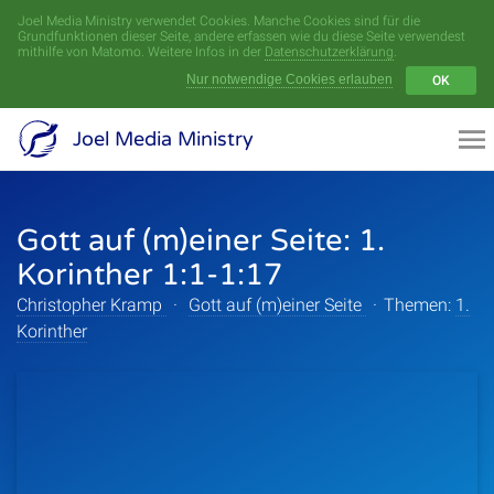
Joel Media Ministry verwendet Cookies. Manche Cookies sind für die
Menü
Grundfunktionen dieser Seite, andere erfassen wie du diese Seite verwendest
mithilfe von Matomo. Weitere Infos in der
Datenschutzerklärung
.
Nur notwendige Cookies erlauben
OK
Videoarchiv
Joel Media Ministry
Aufnahmen
Gott auf (m)einer Seite: 1.
Serien
Korinther 1:1-1:17
Sprecher
Christopher Kramp
·
Gott auf (m)einer Seite
·
Themen:
1.
Korinther
Themen
Startseite