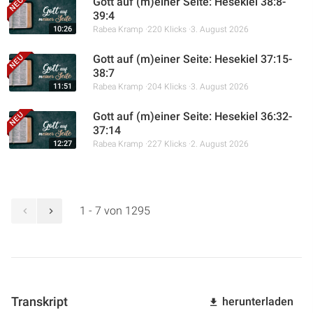
Gott auf (m)einer Seite: Hesekiel 38:8-
39:4
10:26
Rabea Kramp
220 Klicks
3. August 2026
Gott auf (m)einer Seite: Hesekiel 37:15-
38:7
11:51
Rabea Kramp
204 Klicks
3. August 2026
Gott auf (m)einer Seite: Hesekiel 36:32-
37:14
12:27
Rabea Kramp
227 Klicks
2. August 2026
1 - 7 von 1295
Transkript
herunterladen