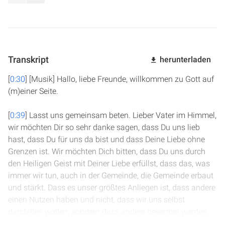
Transkript
herunterladen
[
0:30
] [Musik] Hallo, liebe Freunde, willkommen zu Gott auf
(m)einer Seite.
[
0:39
] Lasst uns gemeinsam beten. Lieber Vater im Himmel,
wir möchten Dir so sehr danke sagen, dass Du uns lieb
hast, dass Du für uns da bist und dass Deine Liebe ohne
Grenzen ist. Wir möchten Dich bitten, dass Du uns durch
den Heiligen Geist mit Deiner Liebe erfüllst, dass das, was
immer wir tun, auch in der Gemeinde, die Gemeinde erbaut
und stärkt. Dass es unser größtes Anliegen ist, dass andere
einen Nutzen haben und nicht, dass wir uns selbst
darstellen wollen, sondern dass andere gesegnet werden.
Herr, das bitten wir Dich von ganzem Herzen. Erfülle uns