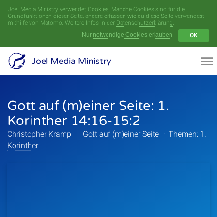
Joel Media Ministry verwendet Cookies. Manche Cookies sind für die
Menü
Grundfunktionen dieser Seite, andere erfassen wie du diese Seite verwendest
mithilfe von Matomo. Weitere Infos in der
Datenschutzerklärung
.
Nur notwendige Cookies erlauben
OK
Videoarchiv
Joel Media Ministry
Aufnahmen
Gott auf (m)einer Seite: 1.
Serien
Korinther 14:16-15:2
Sprecher
Christopher Kramp
·
Gott auf (m)einer Seite
·
Themen:
1.
Korinther
Themen
Startseite