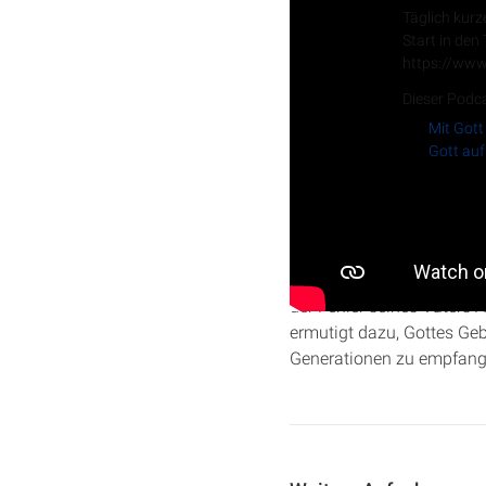
Täglich kurz
Start in den
https://www
Dieser Podca
Mit Gott
Gott auf
In dieser Folge von „Gott
1. Mose 25 und 26
. Er ze
der Fehler seines Vaters 
ermutigt dazu, Gottes Geb
Generationen zu empfang