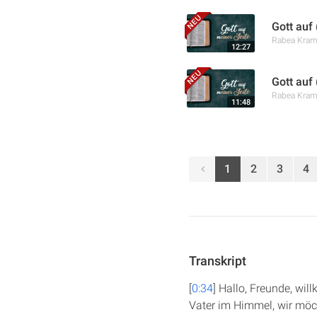
Gott auf
Rabea Kra
12:27
Gott auf
Rabea Kra
11:48
1
2
3
4
Transkript
[
0:34
] Hallo, Freunde, wi
Vater im Himmel, wir möch