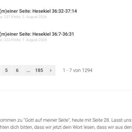
 (m)einer Seite: Hesekiel 36:32-37:14
mp
227 Klicks
2. August 2026
 (m)einer Seite: Hesekiel 36:7-36:31
mp
222 Klicks
1. August 2026
5
6
...
185
1 - 7 von 1294
llkommen zu "Gott auf meiner Seite", heute mit Seite 28. Lasst u
ten dich bitten, dass wir jetzt dein Wort lesen, dass wir aus d