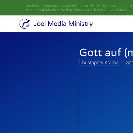
Joel Media Ministry verwendet Cookies. Manche Cookies sind für die
mithilfe von Matomo. Weitere Infos in der
Datenschutzerklärung
.
Joel Media Ministry
Gott auf (
Christopher Kramp
·
Got