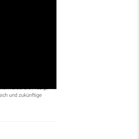
n von Esau und Isaak aus
 trotz der Wiederholung
net wurde. Die Predigt
sich und zukünftige