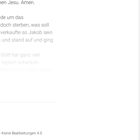
amen Jesu. Amen.
rade um das
 doch sterben; was soll
verkaufte so Jakob sein
k und stand auf und ging
Gott hat ganz viel
s täglich schenken
liches Leben darin sehen.
e, kurzzeitige Freude und
! Lasst uns schätzen, was
 Abrahams Zeiten gewesen
raham in 1. Mose 13 nach
Zieh nicht nach Ägypten
and, und ich will mit dir
- Keine Bearbeitungen 4.0
l den Eid bestätigen, den