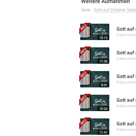
Weitere Aufnahmen
Serie:
Gott auf (m)einer Seite
Gott auf
Rabea Kra
10:12
Gott auf
Rabea Kra
11:30
Gott auf
Rabea Kra
8:01
Gott auf 
Rabea Kra
10:26
Gott auf
Rabea Kra
11:51