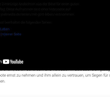
e 2-minütige Andachten aus der Bibel für einen guten
 Tag. Diese Aufnahmen sind einer Videoserie auf
.joelmedia.de/serien/mit-gott-leben/ entnommen.
RSS-Feed
st beinhaltet die folgenden Serien:
 Leben
 (m)einer Seite
 auf meiner Seite“ beleuchtet Christopher Kramp die Geschichte
igt auf, wie Esau geistliche Segnungen verachtete und wie Isaak,
Abraham, durch Gehorsam und Vertrauen in Gott überreich geseg
ote ernst zu nehmen und ihm allein zu vertrauen, um Segen für 
en.