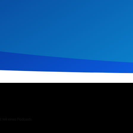
z 2024
595
Klicks
Download
 teil eines Podcasts
 Andachten