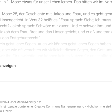
 in 1. Mose etwas für unser Leben lernen. Das bitten wir im N
 1. Mose 25, der Geschichte mit Jakob und Esau, und es geht ge
insengericht. In Vers 32 heißt es: "Esau sprach: Siehe, ich muss
recht? Jakob sprach: Schwöre mir zuvor! Und er schwor ihm und 
 Jakob dem Esau Brot und das Linsengericht; und er aß und tran
 das Erstgeburtsrecht."
ein geistlicher Segen. Auch wir können geistlichen Segen haben. 
, aber wie oft verachten wir vielleicht diesen Segen, den Gott un
 wir ihn für unwichtig und können keinen Nutzen für unser alltäg
usagen das, was Gott uns schenken möchte, für irgendeine billig
 anzeigen
ss, der schnell wieder vergeht? Lasst uns nicht so sein wie Esau
Hungersnot in das Land nach der vorherigen Hungersnot, die zu
Gerar zu Abimelech, dem König der Philister. Damals war ja Ab
zt lesen wir in Vers 2: "Da erschien ihm der HERR und sprach: '
©2024 Joel Media Ministry e.V.
em Land, das ich dir nennen werde. Sei ein Fremdling in diesem L
k ist lizenziert unter einer Creative Commons Namensnennung - Nicht kommerziell 
n dir und deinem Samen will ich alle diese Länder geben und wil
al Lizenz.