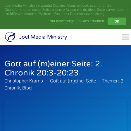
Joel Media Ministry verwendet Cookies. Manche Cookies sind für die
Menü
Grundfunktionen dieser Seite, andere erfassen wie du diese Seite verwendest
mithilfe von Matomo. Weitere Infos in der
Datenschutzerklärung
.
Nur notwendige Cookies erlauben
OK
Videoarchiv
Joel Media Ministry
Aufnahmen
Gott auf (m)einer Seite: 2.
Serien
Chronik 20:3-20:23
Sprecher
Christopher Kramp
·
Gott auf (m)einer Seite
·
Themen:
2.
Chronik
,
Bibel
Themen
Startseite