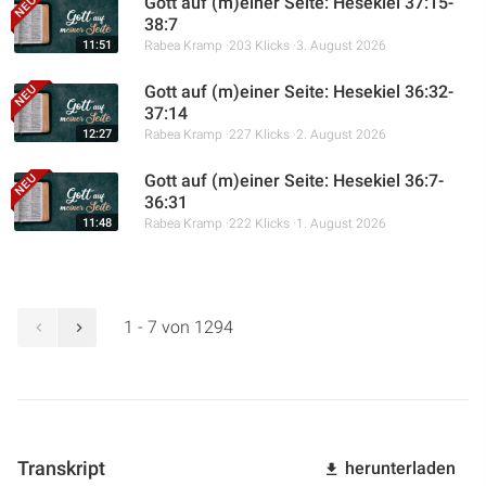
Gott auf (m)einer Seite: Hesekiel 37:15-
38:7
11:51
Rabea Kramp
203 Klicks
3. August 2026
Gott auf (m)einer Seite: Hesekiel 36:32-
37:14
12:27
Rabea Kramp
227 Klicks
2. August 2026
Gott auf (m)einer Seite: Hesekiel 36:7-
36:31
11:48
Rabea Kramp
222 Klicks
1. August 2026
1 - 7 von 1294
Transkript
herunterladen