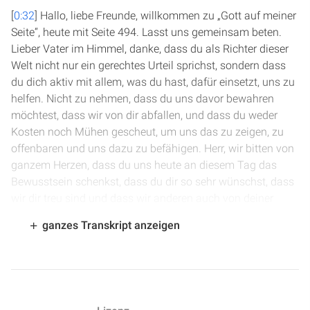
[
0:32
] Hallo, liebe Freunde, willkommen zu „Gott auf meiner
Seite“, heute mit Seite 494. Lasst uns gemeinsam beten.
Lieber Vater im Himmel, danke, dass du als Richter dieser
Welt nicht nur ein gerechtes Urteil sprichst, sondern dass
du dich aktiv mit allem, was du hast, dafür einsetzt, uns zu
helfen. Nicht zu nehmen, dass du uns davor bewahren
möchtest, dass wir von dir abfallen, und dass du weder
Kosten noch Mühen gescheut, um uns das zu zeigen, zu
offenbaren und uns dazu zu befähigen. Herr, wir bitten von
ganzem Herzen, dass du uns heute an diesem Tag das
Bewusstsein schenkst, dass du dir so sehr wünschst, dass
wir dir treu sind und dass wir anderen auch von deiner
Treue erzählen. Herr, darum bitten wir dich jetzt auch, dass
ganzes Transkript anzeigen
du durch dein Wort sprichst, damit wir wissen, was wir
anderen in Notsituationen sagen können. Sprich du zu uns
heute jetzt durch den Heiligen Geist. Das bitten wir im
Namen Jesu. Amen.