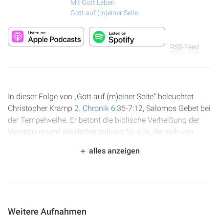
Mit Gott Leben
Gott auf (m)einer Seite
RSS-Feed
In dieser Folge von „Gott auf (m)einer Seite“ beleuchtet
Christopher Kramp
2. Chronik 6
:36-7:12, Salomos Gebet bei
der Tempelweihe. Er betont die biblische Verheißung der
Vergebung und Wiederherstellung für alle, die sich von
ganzem Herzen Gott zuwenden, selbst nach tiefem Fall. Die
alles anzeigen
göttliche Reaktion mit Feuer vom Himmel und der
Herrlichkeit Gottes im Tempel symbolisiert Gottes
Annahme und seine ewige Gnade. Eine ermutigende
Botschaft über Gottes Bereitschaft, Gebete zu erhören und
sein Volk zu segnen.
Weitere Aufnahmen