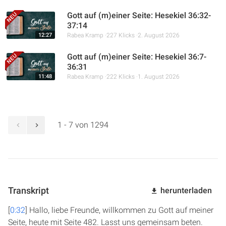
Gott auf (m)einer Seite: Hesekiel 36:32-
37:14
12:27
Rabea Kramp
227 Klicks
2. August 2026
Gott auf (m)einer Seite: Hesekiel 36:7-
36:31
11:48
Rabea Kramp
222 Klicks
1. August 2026
1 - 7 von 1294
Transkript
herunterladen
[
0:32
] Hallo, liebe Freunde, willkommen zu Gott auf meiner
Seite, heute mit Seite 482. Lasst uns gemeinsam beten.