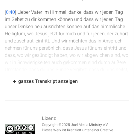
[
0:40
] Lieber Vater im Himmel, danke, dass wir jeden Tag
im Gebet zu dir kommen können und dass wir jeden Tag
unser Denken neu ausrichten können auf das himmlische
Heiligtum, wo Jesus jetzt für mich und für jeden, der zuhört
und zuschaut, eintritt. Und wir möchten das in Anspruch
nehmen für uns persönlich, dass Jesus für uns eintritt und
dass, wo wir gesündigt haben, wo wir abgewichen sind, wo
wir in Schwierigkeiten auch gekommen sind durch äußere
Umstände, dass du uns Sünde vergibst, dass du uns heilst,
dass du uns hilfst in den Schwierigkeiten, die heute vor uns
ganzes Transkript anzeigen
liegen. Wir möchten dich bitten, dass du jetzt durch deinen
Heiligen Geist zu uns sprichst und danke dir dafür, dass
dein Wort seine Kraft entfalten wird. Im Namen Jesu.
Amen.
Lizenz
[
1:35
] Wir sind in Zweiter Chronik Kapitel 6, in dem Gebet,
Copyright ©2025 Joel Media Ministry e.V.
das Salomo anlässlich der Einweihung des salomonischen
Dieses Werk ist lizenziert unter einer Creative