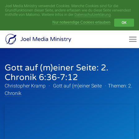
Joel Media Ministry verwendet Cookies. Manche Cookies sind für die
Menü
Grundfunktionen dieser Seite, andere erfassen wie du diese Seite verwendest
mithilfe von Matomo. Weitere Infos in der
Datenschutzerklärung
.
Nur notwendige Cookies erlauben
OK
Videoarchiv
Joel Media Ministry
Aufnahmen
Gott auf (m)einer Seite: 2.
Serien
Chronik 6:36-7:12
Sprecher
Christopher Kramp
·
Gott auf (m)einer Seite
·
Themen:
2.
Chronik
Themen
Startseite