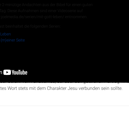
e 2-minütige Andachten aus der Bibel für einen guten
 Tag. Diese Aufnahmen sind einer Videoserie auf
.joelmedia.de/serien/mit-gott-leben/ entnommen.
RSS-Feed
st beinhaltet die folgenden Serien:
 Leben
 (m)einer Seite
„Gott auf (m)einer Seite“ analysiert Christopher Kramp
2. Könige 
 um die Dynastie Ahabs und die Baalspriester auszurotten und d
 der Gefahr von Fanatismus, der über den göttlichen Auftrag hina
es Wort stets mit dem Charakter Jesu verbunden sein sollte.