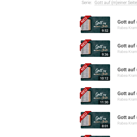
Serie:
Gott auf (m)einer Seite
Gott auf 
Rabea Kra
9:52
Gott auf
Rabea Kra
9:36
Gott auf
Rabea Kra
10:12
Gott auf
Rabea Kra
11:30
Gott auf
Rabea Kra
8:01