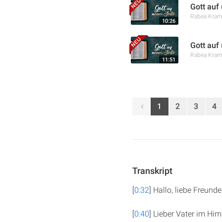
Gott auf 
Rabea Kra
10:26
Gott auf
Rabea Kra
11:51
1
2
3
4
Transkript
[
0:32
] Hallo, liebe Freun
[
0:40
] Lieber Vater im Hi