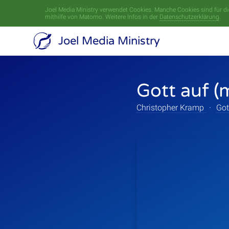
Joel Media Ministry verwendet Cookies. Manche Cookies sind für die
mithilfe von Matomo. Weitere Infos in der
Datenschutzerklärung
.
Joel Media Ministry
Gott auf (
Christopher Kramp
·
Got