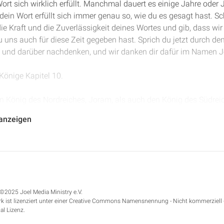
ort sich wirklich erfüllt. Manchmal dauert es einige Jahre ode
dein Wort erfüllt sich immer genau so, wie du es gesagt hast. S
ie Kraft und die Zuverlässigkeit deines Wortes und gib, dass wir
 uns auch für diese Zeit gegeben hast. Sprich du jetzt durch den
n und darüber nachdenken, und wir danken dir dafür im Namen 
 Könige Kapitel 10.
n König des Nordreiches, Joram, als auch den König des Südreich
 Treue des ganzen Machtapparates in der Hauptstadt Samaria ges
 anzeigen
men Ahabs, um das Haus Ahabs, die Dynastie, vollständig ausz
: „Und es geschah, als der Brief zu ihnen kam, da ergriffen sie d
ieher dieser Nachfahren und Nachkommen Ahabs – und töteten si
andten sie zu ihm nach Jesreel. Und als der Bote kam und es ih
önigssöhne gebracht, da sprach er: Legt sie in zwei Haufen dra
©2025 Joel Media Ministry e.V.
s er hinausging, trat er hin und sprach zu dem ganzen Volk: Ihr 
k ist lizenziert unter einer Creative Commons Namensnennung - Nicht kommerziell 
eine Verschwörung gemacht und ihn umgebracht. Wer aber hat d
al Lizenz.
rt des Herrn auf die Erde gefallen ist, das der Herr gegen das H