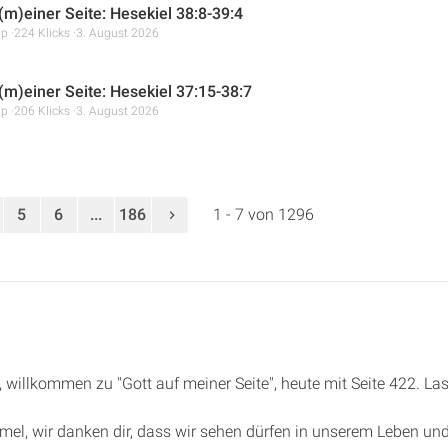
(m)einer Seite: Hesekiel 38:8-39:4
mp
224 Klicks
3. August 2026
 (m)einer Seite: Hesekiel 37:15-38:7
mp
206 Klicks
3. August 2026
5
6
...
186
1 - 7 von 1296
de, willkommen zu "Gott auf meiner Seite", heute mit Seite 422. 
mmel, wir danken dir, dass wir sehen dürfen in unserem Leben un