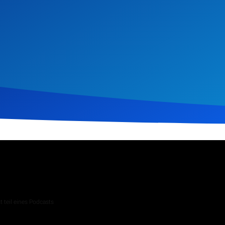
il 2025
300
Klicks
Download
 teil eines Podcasts
 Andachten