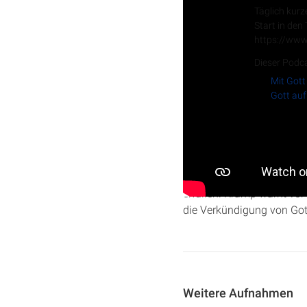
Täglich kurz
Start in den
https://www
Dieser Podca
Mit Gott
Gott auf
In dieser Folge der Serie 
Jehus brutales Vorgehen,
erfüllen. Kramp warnt vor
die Verkündigung von Gott
Weitere Aufnahmen