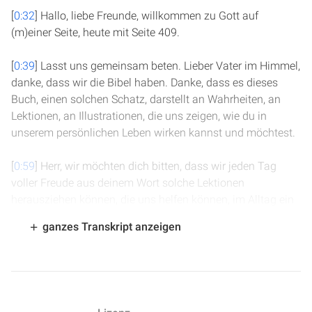
[
0:32
] Hallo, liebe Freunde, willkommen zu Gott auf
(m)einer Seite, heute mit Seite 409.
[
0:39
] Lasst uns gemeinsam beten. Lieber Vater im Himmel,
danke, dass wir die Bibel haben. Danke, dass es dieses
Buch, einen solchen Schatz, darstellt an Wahrheiten, an
Lektionen, an Illustrationen, die uns zeigen, wie du in
unserem persönlichen Leben wirken kannst und möchtest.
[
0:59
] Herr, wir möchten dich bitten, dass wir jeden Tag
voller Freude aus deinem Wort solche Lektionen
herausziehen können, die uns helfen können, im Alltag ein
Licht für dich zu sein und fest verbunden zu sein mit dir.
ganzes Transkript anzeigen
[
1:12
] Danke auch für das Buch der Könige, das uns zeigt,
wie über Generationen hinweg der Kampf zwischen
Wahrheit und Irrtum geführt worden ist und wie du dich um
dein Volk bemüht hast durch prophetische Botschaft.