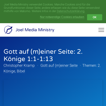
Joel Media Ministry verwendet Cookies. Manche Cookies sind für die
Menü
Grundfunktionen dieser Seite, andere erfassen wie du diese Seite verwendest
mithilfe von Matomo. Weitere Infos in der
Datenschutzerklärung
.
Nur notwendige Cookies erlauben
OK
Videoarchiv
Joel Media Ministry
Aufnahmen
Gott auf (m)einer Seite: 2.
Serien
Könige 1:1-1:13
Sprecher
Christopher Kramp
·
Gott auf (m)einer Seite
·
Themen:
2.
Könige
,
Bibel
Themen
Startseite