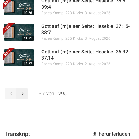
Gott auf (m)einer Seite: Hesekiel 38:8-
39:4
10:26
Rabea Kramp
223 Klicks
3. August 2026
Gott auf (m)einer Seite: Hesekiel 37:15-
38:7
11:51
Rabea Kramp
205 Klicks
3. August 2026
Gott auf (m)einer Seite: Hesekiel 36:32-
37:14
12:27
Rabea Kramp
228 Klicks
2. August 2026
1 - 7 von 1295
Transkript
herunterladen