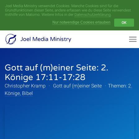
Joel Media Ministry verwendet Cookies. Manche Cookies sind für die
Menü
Grundfunktionen dieser Seite, andere erfassen wie du diese Seite verwendest
mithilfe von Matomo. Weitere Infos in der
Datenschutzerklärung
.
Nur notwendige Cookies erlauben
OK
Videoarchiv
Joel Media Ministry
Aufnahmen
Gott auf (m)einer Seite: 2.
Serien
Könige 17:11-17:28
Sprecher
Christopher Kramp
·
Gott auf (m)einer Seite
·
Themen:
2.
Könige
,
Bibel
Themen
Startseite