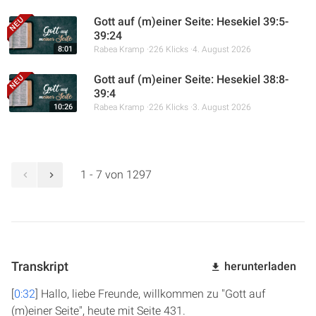
Gott auf (m)einer Seite: Hesekiel 39:5-
39:24
8:01
Rabea Kramp
226 Klicks
4. August 2026
Gott auf (m)einer Seite: Hesekiel 38:8-
39:4
10:26
Rabea Kramp
226 Klicks
3. August 2026
1 - 7 von 1297
Transkript
herunterladen
[
0:32
] Hallo, liebe Freunde, willkommen zu "Gott auf
(m)einer Seite", heute mit Seite 431.