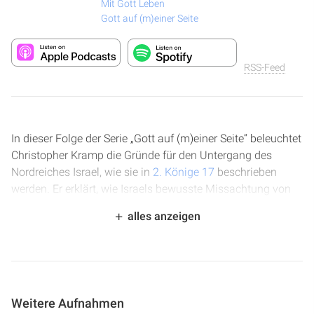
Mit Gott Leben
Gott auf (m)einer Seite
RSS-Feed
In dieser Folge der Serie „Gott auf (m)einer Seite“ beleuchtet
Christopher Kramp die Gründe für den Untergang des
Nordreiches Israel, wie sie in
2. Könige 17
beschrieben
werden. Er erklärt, wie Israels bewusste Missachtung von
Gottes Geboten und die Einführung von Götzendienst,
alles anzeigen
initiiert durch Jerobeam, zu einer dauerhaften Abkehr und
schließlich zur assyrischen Gefangenschaft führten. Der
Sprecher betont die ernsten Konsequenzen von Sünde über
Generationen hinweg und die Bedeutung, auf Gottes
prophetisches Wort zu hören.
Weitere Aufnahmen