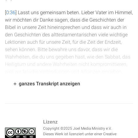
[
0:36
] Lasst uns gemeinsam beten. Lieber Vater im Himmel,
wir möchten dir Danke sagen, dass die Geschichten der
Bibel in unsere Zeit hineinsprechen und dass wir auch in
den Geschichten des alttestamentarischen viele wichtige
Lektionen auch für unsere Zeit, für die Zeit der Endzeit,
sehen können. Bitte bewahre uns davor, dass wir die
Wahrheiten, die du uns gegeben hast, wie den Sabbat, das
Heiligtum und andere Wahrheiten nicht kompromittieren,
weil wir falsche Verbindungen und Allianzen eingehen
wollen, sondern dass wir ganz treu und fest zu dem stehen,
ganzes Transkript anzeigen
was du uns in deinem Wort gezeigt hast. Sprich du auch
jetzt durch dieses Wort zu uns, dass dein Heiliger Geist
deine Worte ganz tief in unser Herz einpflanzt. Das bitten
wir im Namen Jesu. Amen.
Lizenz
[
1:27
] Wir sind in 2. Könige 17. Das Nordreich Israel ist von
Copyright ©2025 Joel Media Ministry e.V.
den Assyrern besiegt worden, Samaria erobert worden, und
Dieses Werk ist lizenziert unter einer Creative