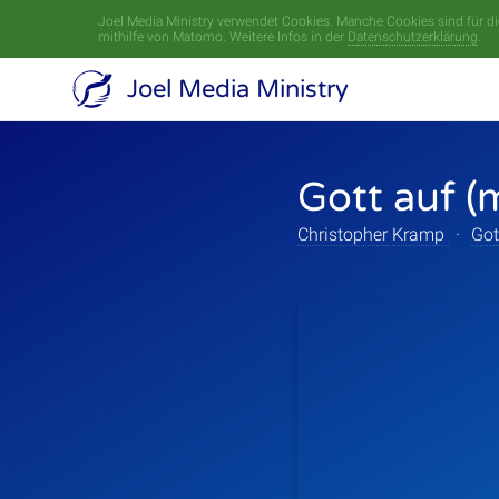
Joel Media Ministry verwendet Cookies. Manche Cookies sind für die
mithilfe von Matomo. Weitere Infos in der
Datenschutzerklärung
.
Joel Media Ministry
Gott auf (
Christopher Kramp
·
Got