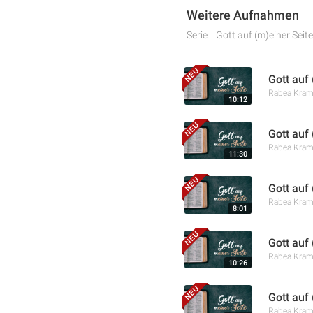
Weitere Aufnahmen
Serie:
Gott auf (m)einer Seite
Gott auf
Rabea Kra
10:12
Gott auf
Rabea Kra
11:30
Gott auf
Rabea Kra
8:01
Gott auf 
Rabea Kra
10:26
Gott auf
Rabea Kra