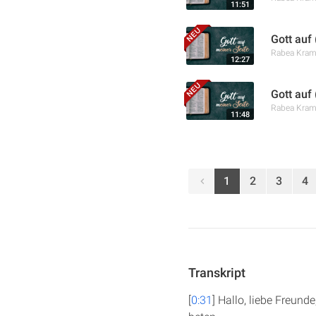
11:51
Gott auf
Rabea Kra
12:27
Gott auf
Rabea Kra
11:48
1
2
3
4
Transkript
[
0:31
] Hallo, liebe Freund