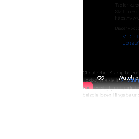
Täglich kurz
Start in den
https://www
Dieser Podca
Mit Gott
Gott auf
Christopher Kramp beleuch
Josias, wie sie in
2. Köni
vor, beseitigt jahrhundert
beispiellosen Hingabe und
Sünde des Volkes Juda be
umzusetzen.