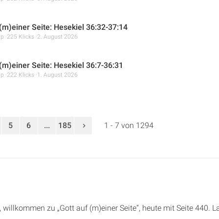
 (m)einer Seite: Hesekiel 36:32-37:14
mp
225 Klicks
2. August 2026
 (m)einer Seite: Hesekiel 36:7-36:31
mp
222 Klicks
1. August 2026
5
6
...
185
1 - 7 von 1294
e, willkommen zu „Gott auf (m)einer Seite“, heute mit Seite 440