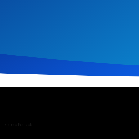
2025
299
Klicks
Download
 teil eines Podcasts
 Andachten