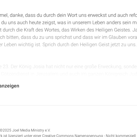
mmel, danke, dass du durch dein Wort uns erweckst und auch ref
s du uns auch heute zeigst, was in unserem Leben anders sein 
durch die Kraft des Wortes, das Wirken des Heiligen Geistes. J
ich bitten, dass du zu uns sprichst und dass wir im Glauben vo
r Leben wichtig ist. Sprich durch den Heiligen Geist jetzt zu un
ige 23. Der König Josia hat nicht nur eine große Erweckung, sond
n Götzendienst in Jerusalem und auch im ganzen Königreich Jud
 und entweiht, und ganz gründlich wird das Volk und das Land 
 anzeigen
ir: „Der König brach auch die Altäre auf dem Dach bei dem Ober
da gemacht hatten, ebenso die Altäre, die Manasse in den beid
r schaffte sie fort und warf ihren Staub ins Tal der Kidron.“
©2025 Joel Media Ministry e.V.
0 Jahre zuvor regiert, aber trotzdem waren noch Überreste sein
k ist lizenziert unter einer Creative Commons Namensnennung - Nicht kommerziell 