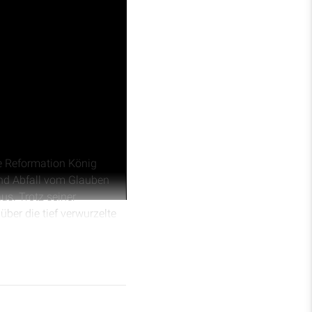
de Reformation König
und Abfall vom Glauben
us. Trotz seiner
ber die tief verwurzelte
slos im eigenen Leben