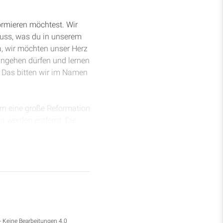
ormieren möchtest. Wir
muss, was du in unserem
a, wir möchten unser Herz
rangehen dürfen und lernen
s. Das bitten wir im Namen
ern eine große Reformation
a werden entfernt. Die
von allem Götzendienst
gemach des Ahas ab,
en Vorhöfen des Hauses
es Götzendienstes immer
- Keine Bearbeitungen 4.0