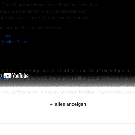
e 2-minütige Andachten aus der Bibel für einen guten
 Tag. Diese Aufnahmen sind einer Videoserie auf
.joelmedia.de/serien/mit-gott-leben/ entnommen.
RSS-Feed
st beinhaltet die folgenden Serien:
 Leben
 (m)einer Seite
tet in dieser Folge von „Gott auf (m)einer Seite“ die tiefgreifen
ge 23
beschrieben wird. Josia geht radikal gegen Götzendienst 
ealte Übel und richtet das Volk wieder präzise nach Gottes Wort a
 der umfassenden Erneuerung zeigt die Bibel, dass Gottes Zorn ü
stehen bleibt. Die Folge ermutigt dazu, Gottes Wort kompromis
alles anzeigen