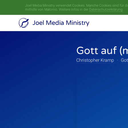
Joel Media Ministry verwendet Cookies. Manche Cookies sind für die
mithilfe von Matomo. Weitere Infos in der
Datenschutzerklärung
.
Joel Media Ministry
Gott auf (
Christopher Kramp
·
Got