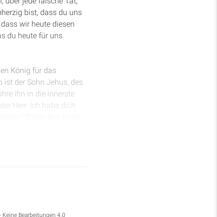
, über jede falsche Tat,
herzig bist, dass du uns
 dass wir heute diesen
s du heute für uns
nen König für das
 ist der Sohn Jehus, des
re ihn in die innerste
er Herr: Ich habe dich
alten.“ Schon Elia hatte
en sollte, genauso auch
n ist. So ging der junge
a, saßen die Hauptleute
hu sprach: „An welchen
inein. Er aber goss das
 zum König gesalbt über
- Keine Bearbeitungen 4.0