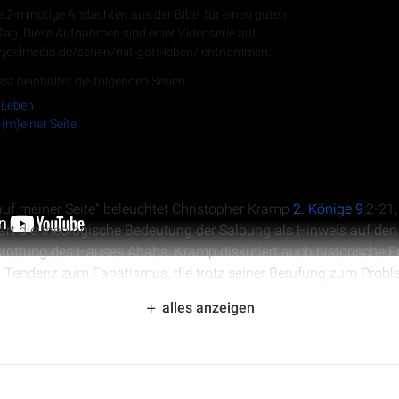
e 2-minütige Andachten aus der Bibel für einen guten
 Tag. Diese Aufnahmen sind einer Videoserie auf
.joelmedia.de/serien/mit-gott-leben/ entnommen.
RSS-Feed
st beinhaltet die folgenden Serien:
 Leben
 (m)einer Seite
 auf meiner Seite“ beleuchtet Christopher Kramp
2. Könige 9
:2-21
rklärt die theologische Bedeutung der Salbung als Hinweis auf d
srottung des Hauses Ahabs. Kramp diskutiert auch historische E
s Tendenz zum Fanatismus, die trotz seiner Berufung zum Probl
 um Weisheit und Ausgewogenheit im Glauben.
alles anzeigen