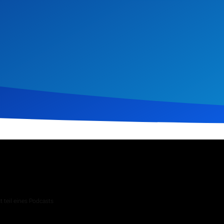
il 2025
251
Klicks
Download
 teil eines Podcasts
 Andachten