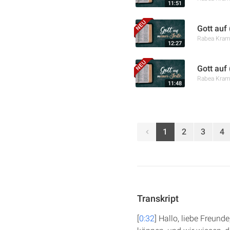
11:51
Gott auf
Rabea Kra
12:27
Gott auf
Rabea Kra
11:48
1
2
3
4
Transkript
[
0:32
] Hallo, liebe Freund