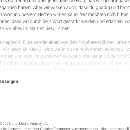
ss du traurig bist über jedes falsche Wort, das wir gesagt haben
 begangen haben. Aber wir wissen auch, dass du gnädig und barm
in Wort in unserem Herzen wirken kann. Wir möchten dich bitten,
nnen, dass wir durch dein Wort gestärkt werden und erfahren, wa
ten wir alles im Namen Jesu. Amen.
ige Kapitel 9. Elisa sendet einen von den Prophetensöhnen, um ei
n. Wir lesen ab Vers 2: „Und wenn du da hinkommst, so schau, wo
inein und lass ihn aufstehen aus der Mitte seiner Brüder und füh
asche und gieße sie auf sein Haupt aus und sprich: So spricht d
lbt. Und du sollst die Tür öffnen und fliehen und dich nicht aufh
den Auftrag erhalten, dass dieser Jehu zum König gesalbt werd
 anzeigen
h wie Hasael, der jetzt unter dem Wirken von Elisa gesalbt worde
heten, hin nach Ramot in Gilead. Und als er hineinkam, siehe d
d er sprach: „Ein Wort habe ich an dich, o Hauptmann.“ Und Je
: „An den Hauptmann.“ Da stand Jehu auf und ging in das Haus h
ch zu ihm: „So spricht der Herr, der Gott Israels: Ich habe dich
rael.“
©2025 Joel Media Ministry e.V.
k ist lizenziert unter einer Creative Commons Namensnennung - Nicht kommerziell 