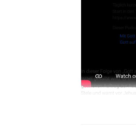
Täglich kurz
Start in den
https://www
Dieser Podca
Mit Gott
Gott auf
In dieser Folge von „Gott
Israel gesalbt wird. Er e
göttlichen Auftrag zur Au
Stele und warnt vor Jehu
schließt mit einem Gebet