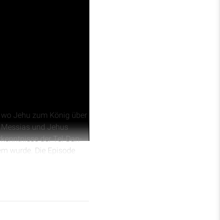
, wo Jehu zum König über
en Messias und Jehus
rkenntnisse der Tel-Dan-
em wurde. Die Episode