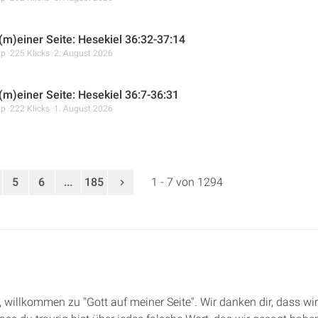
 (m)einer Seite: Hesekiel 36:32-37:14
mp
225 Klicks
2. August 2026
 (m)einer Seite: Hesekiel 36:7-36:31
mp
222 Klicks
1. August 2026
5
6
...
185
1 - 7 von 1294
e, willkommen zu "Gott auf meiner Seite". Wir danken dir, dass wi