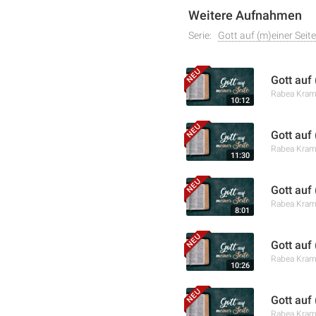
Weitere Aufnahmen
Serie:
Gott auf (m)einer Seite
Gott auf
Rabea Kra
10:12
Gott auf
Rabea Kra
11:30
Gott auf
Rabea Kra
8:01
Gott auf 
Rabea Kra
10:26
Gott auf
Rabea Kra