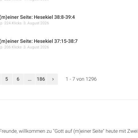
(m)einer Seite: Hesekiel 38:8-39:4
mp
224 Klicks
3. August 2026
 (m)einer Seite: Hesekiel 37:15-38:7
mp
206 Klicks
3. August 2026
5
6
...
186
1 - 7 von 1296
e Freunde, willkommen zu "Gott auf (m)einer Seite" heute mit Zwei