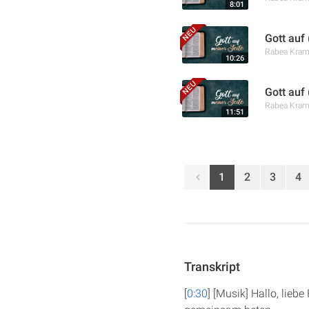
8:01
Gott auf 
Rabea Kra
10:26
Gott auf
Rabea Kra
11:51
1
2
3
4
Transkript
[
0:30
] [Musik] Hallo, lieb