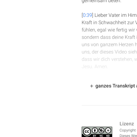
gemeinsam beten.
[
0:39
] Lieber Vater im Hi
Kraft in Schwachheit zur
fühlen, egal wie fertig wir
sondern dass deine Kraft
uns von ganzem Herzen heu
uns, der dieses Video sie
dass wir dich verstehen, 
Jesu. Amen.
[
1:50
] Wir sind in Zweite 
ganzes Transkript
Er hat ihnen deutlich gema
sondern der Schwachheite
Und er erinnert sie daran,
die Geduld und all das, w
sich hat finanziell unter
Lizenz
zwar nicht, um etwas von
Copyright 
selbst wenn sie ihn wenige
Dieses Wer