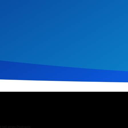
ember 2023
153
Klicks
Download
 teil eines Podcasts