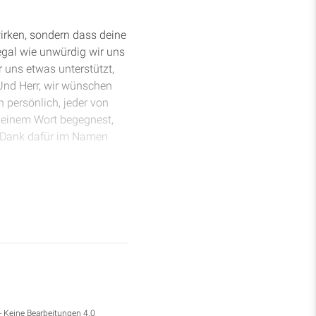
wirken, sondern dass deine
egal wie unwürdig wir uns
ur uns etwas unterstützt,
Und Herr, wir wünschen
 persönlich, jeder von
 deinem Wort begegnest,
ab Dank dafür im Namen
emeinde in Korinth ringt.
, die er erlebt hat,
nd kommt zur Vollendung.
ichen und die Wunder und
 außer dass er von ihnen
nth kommen zu wollen, und
sie immer mehr liebt,
- Keine Bearbeitungen 4.0