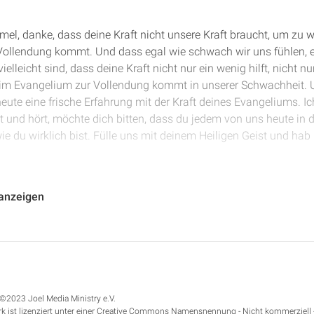
mmel, danke, dass deine Kraft nicht unsere Kraft braucht, um zu 
 Vollendung kommt. Und dass egal wie schwach wir uns fühlen, 
 vielleicht sind, dass deine Kraft nicht nur ein wenig hilft, nicht n
 im Evangelium zur Vollendung kommt in unserer Schwachheit. 
te eine frische Erfahrung mit der Kraft deines Evangeliums. Ich
ht und hört, möchte dich bitten, dass du jedem von uns heute in
wie du wirklich bist. Fülle uns mit deinem Heiligen Geist und h
Korinther Kapitel 12. Paulus macht deutlich, wie sehr er um die G
 anzeigen
cht, dass er sich nicht wegen all der großen Dinge rühmen möchte
n, denn in den Schwachheiten wird die Kraft Gottes sichtbar u
 dass er als ein echter Apostel bei ihnen gewirkt hat und die Ze
as einen echten Apostel ausmacht, dort bei ihnen geschehen ist,
stützen lassen. Und nun kündigt er an, ein drittes Mal nach Kori
 ihnen zu bekommen, sondern um ihnen etwas zu geben, weil er 
©2023 Joel Media Ministry e.V.
r lieben sollten.
k ist lizenziert unter einer Creative Commons Namensnennung - Nicht kommerziell 