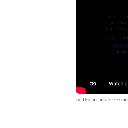
Tägliche
Täglich kurz
Start in den
https://www
Dieser Podca
Mit Gott
Gott auf
In dieser Folge der Serie 
Paulus‘ tiefes Anliegen f
zu zerstören. Die Botscha
und Einheit in der Gemein