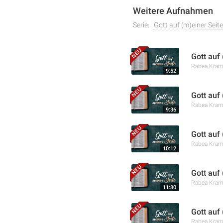
Weitere Aufnahmen
Serie:
Gott auf (m)einer Seite
Gott auf 
Rabea Kra
9:52
Gott auf
Rabea Kra
9:36
Gott auf
Rabea Kra
10:12
Gott auf
Rabea Kra
11:30
Gott auf
Rabea Kra