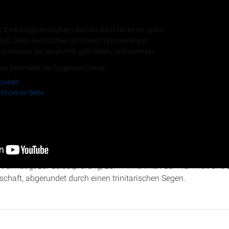
 Andachten
e 2-minütige Andachten aus der Bibel für einen guten
 Tag. Diese Aufnahmen sind einer Videoserie auf
.joelmedia.de/serien/mit-gott-leben/ entnommen.
RSS-Feed
st beinhaltet die folgenden Serien:
 Leben
 (m)einer Seite
„Gott auf (m)einer Seite“ beleuchtet Christopher Kramp
2. Korinth
ür die Gemeinde in Korinth und Gottes Wunsch, durch Korrektur 
ft ermutigt zur Selbstprüfung, zum Annehmen der Wahrheit und z
schaft, abgerundet durch einen trinitarischen Segen.