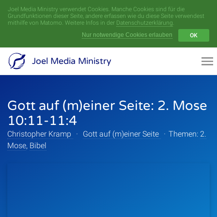
Joel Media Ministry verwendet Cookies. Manche Cookies sind für die
Menü
Grundfunktionen dieser Seite, andere erfassen wie du diese Seite verwendest
mithilfe von Matomo. Weitere Infos in der
Datenschutzerklärung
.
Nur notwendige Cookies erlauben
OK
Videoarchiv
Joel Media Ministry
Aufnahmen
Gott auf (m)einer Seite: 2. Mose
Serien
10:11-11:4
Sprecher
Christopher Kramp
·
Gott auf (m)einer Seite
·
Themen:
2.
Mose
,
Bibel
Themen
Startseite