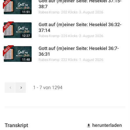
Gott auf (m)einer Seite: Hesekiel 37:15-
38:7
11:51
Rabea Kramp
202 Klicks
3. August 2026
Gott auf (m)einer Seite: Hesekiel 36:32-
37:14
12:27
Rabea Kramp
225 Klicks
2. August 2026
Gott auf (m)einer Seite: Hesekiel 36:7-
36:31
11:48
Rabea Kramp
222 Klicks
1. August 2026
1 - 7 von 1294
Transkript
herunterladen