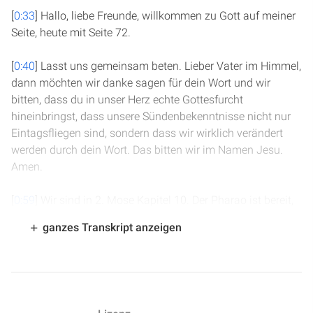
[
0:33
] Hallo, liebe Freunde, willkommen zu Gott auf meiner
Seite, heute mit Seite 72.
[
0:40
] Lasst uns gemeinsam beten. Lieber Vater im Himmel,
dann möchten wir danke sagen für dein Wort und wir
bitten, dass du in unser Herz echte Gottesfurcht
hineinbringst, dass unsere Sündenbekenntnisse nicht nur
Eintagsfliegen sind, sondern dass wir wirklich verändert
werden durch dein Wort. Das bitten wir im Namen Jesu.
Amen.
[
0:59
] Wir sind in 2. Mose Kapitel 10. Der Pharao ist bereit,
die Israeliten ziehen zu lassen, aber längst nicht alle. Als
ganzes Transkript anzeigen
Mose sagt, dass das gesamte Volk samt den Kindern und
allen, die es dort gibt, aus Ägypten ausziehen sollen, da ist
der Pharao äußerst erbost. In Vers 11 heißt es: „Nicht so,
sondern ihr Männer geht hin und dient dem Herrn, denn
das habt ihr auch verlangt.“ Und man jagte sie weg vom