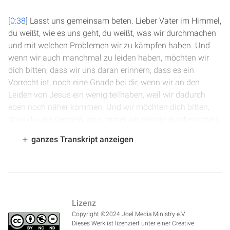
[
0:38
] Lasst uns gemeinsam beten. Lieber Vater im Himmel,
du weißt, wie es uns geht, du weißt, was wir durchmachen
und mit welchen Problemen wir zu kämpfen haben. Und
wenn wir auch manchmal zu leiden haben, möchten wir
dich bitten, dass wir uns daran erinnern, dass es ein
Vorrecht ist, noch eine Gnade bei dir, wenn wir an den
Leiden von Jesus ein wenig teilhaben, weil wir dadurch
eben noch näher kommen. Und wir möchten dich bitten,
dass du uns segnest, was immer wir gerade durchmachen,
dass du für uns da bist und dass du uns stärkst. Du hast
ganzes Transkript anzeigen
nicht versprochen, alle Schwierigkeiten einfach
wegzunehmen, aber du hast versprochen, uns
hindurchzutragen, wenn wir uns ganz fest an dich
klammern. Und das wollen wir tun. Wir wollen dich bitten,
dass du auch heute dein Wort uns erklärst, dass wir es
Lizenz
verstehen, wie du es gemeint hast. Wir danken dir dafür,
Copyright ©2024 Joel Media Ministry e.V.
dass jeder von uns es verstehen darf. Das alles bitten wir
Dieses Werk ist lizenziert unter einer Creative