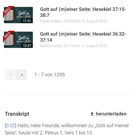
Gott auf (m)einer Seite: Hesekiel 37:15-
38:7
11:51
Rabea Kramp
203 Klicks
3. August 2026
Gott auf (m)einer Seite: Hesekiel 36:32-
37:14
12:27
Rabea Kramp
227 Klicks
2. August 2026
1 - 7 von 1295
Transkript
herunterladen
[
0:32
] Hallo, liebe Freunde, willkommen zu „Gott auf meiner
Seite“, heute mit 2. Petrus 1, Vers 1 bis 15.