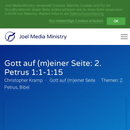
Joel Media Ministry verwendet Cookies. Manche Cookies sind für die
Menü
Grundfunktionen dieser Seite, andere erfassen wie du diese Seite verwendest
mithilfe von Matomo. Weitere Infos in der
Datenschutzerklärung
.
Nur notwendige Cookies erlauben
OK
Videoarchiv
Joel Media Ministry
Aufnahmen
Gott auf (m)einer Seite: 2.
Serien
Petrus 1:1-1:15
Sprecher
Christopher Kramp
·
Gott auf (m)einer Seite
·
Themen:
2.
Petrus
,
Bibel
Themen
Startseite