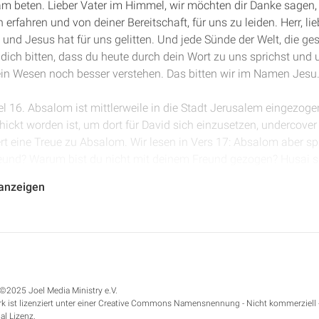
m beten. Lieber Vater im Himmel, wir möchten dir Danke sagen,
rfahren und von deiner Bereitschaft, für uns zu leiden. Herr, lieb
und Jesus hat für uns gelitten. Und jede Sünde der Welt, die ges
dich bitten, dass du heute durch dein Wort zu uns sprichst und 
 dein Wesen noch besser verstehen. Das bitten wir im Namen Jesu
el 16. Absalom ist mittlerweile in die Stadt Jerusalem eingezogen
ickt worden ist, um dort für David sich einzusetzen, undercove
 eine Treue zu Absalom. Wir lesen in Vers 17: Absalom aber spr
eund? Warum bist du nicht mit deinem Freund gezogen? Husai 
er Herr und dieses Volk und alle Männer Israels erwählen, dem
 anzeigen
ich gesagt nicht besonders gut, was der Husai hier tut, dass er 
 Wir dürfen bei solchen Geschichten nicht vergessen, dass die B
 sind, allerdings nicht, um uns zu zeigen, dass wir genauso hand
age aussprechen und schon gar nicht im Namen des Herrn.
©2025 Joel Media Ministry e.V.
k ist lizenziert unter einer Creative Commons Namensnennung - Nicht kommerziell 
leicht in Anführungsstrichen für einen guten Zweck ist. Gott ha
al Lizenz.