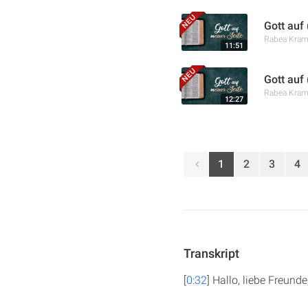
Gott auf
Rabea Kra
11:51
Gott auf
Rabea Kra
12:27
1
2
3
4
Transkript
[
0:32
] Hallo, liebe Freund