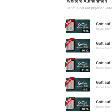
Weitere Aufnahmen
Serie:
Gott auf (m)einer Seite
Gott auf
Rabea Kra
9:36
Gott auf
Rabea Kra
10:12
Gott auf
Rabea Kra
11:30
Gott auf
Rabea Kra
8:01
Gott auf 
Rabea Kra
10:26