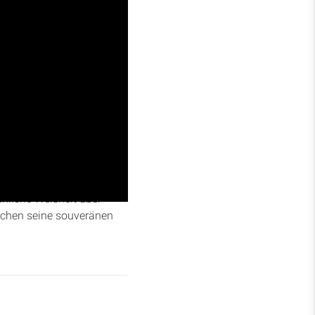
7-17:16, wo Husai
die problematischen
hliche Weisheit über
nschen seine souveränen