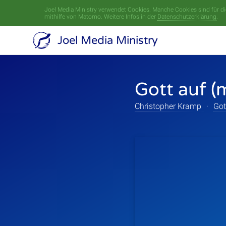
Joel Media Ministry verwendet Cookies. Manche Cookies sind für die
mithilfe von Matomo. Weitere Infos in der
Datenschutzerklärung
.
Joel Media Ministry
Gott auf (
Christopher Kramp
·
Got