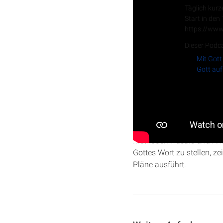
Täglich kurz
Start in den
https://www
Dieser Podca
Mit Gott
Gott auf
In dieser Folge von „Gott 
Absalom mit listigem Rat
Methoden Husais und Ahit
Gottes Wort zu stellen, z
Pläne ausführt.