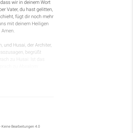
 dass wir in deinem Wort
er Vater, du hast gelitten,
chieht, fügt dir noch mehr
uns mit deinem Heiligen
. Amen.
, und Husai, der Architer,
r sozusagen, begrüßt
ach zu Husai: Ist das
sprach zu Absalom:
 will ich angehören, und
eben im Namen des Herrn
ibel oft Dinge beschreibt,
eln sollten. Wir sollten
- Keine Bearbeitungen 4.0
t tausend Wege, von denen