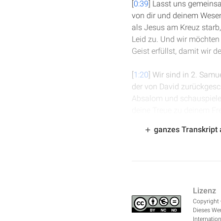
[
0:39
] Lasst uns gemeinsa
von dir und deinem Wesen e
als Jesus am Kreuz starb, 
Leid zu. Und wir möchten 
Geist erfüllst, damit wir
[
1:20
] Wir sind in 2. Samu
der von David zurückgesch
Absalom und schauspielert
deine Treue zu deinem Fr
Keineswegs! Sondern wen d
ganzes Transkript
bei dem bleibe ich.
[
2:05
] Das ist schon ehrl
eine Falschaussage macht.
ganz real, wie sie gewesen
Lizenz
niemals eine Falschauss
Copyright 
Dieses Wer
[
2:30
] Auch wenn das viel
Internation