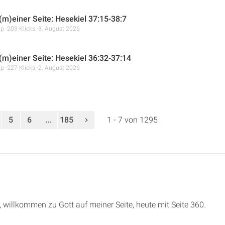
 (m)einer Seite: Hesekiel 37:15-38:7
mp
203 Klicks
3. August 2026
 (m)einer Seite: Hesekiel 36:32-37:14
mp
227 Klicks
2. August 2026
5
6
...
185
1 - 7 von 1295
e, willkommen zu Gott auf meiner Seite, heute mit Seite 360.