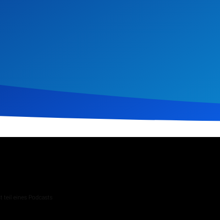
ruar 2025
277
Klicks
Download
 teil eines Podcasts
 Andachten