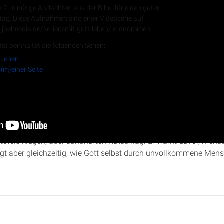
e 2-minütige Andachten aus der Bibel für einen guten
 Tag. Diese Aufnahmen sind einer Videoserie auf
.joelmedia.de/serien/mit-gott-leben/ entnommen.
RSS-Feed
st beinhaltet die folgenden Serien:
 Leben
 (m)einer Seite
auf (m)einer Seite“ analysiert Christopher Kramp
2. Samuel 16
:1
 täuscht, um König David zu schützen. Der Sprecher beleuchtet 
ofels klugen, aber sündhaften Ratschlag. Er warnt davor, mensc
eigt aber gleichzeitig, wie Gott selbst durch unvollkommene Me