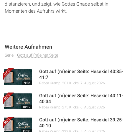
distanzieren, und zeigt, wie Gottes Gnade selbst in
Momenten des Aufruhrs wirkt.
Weitere Aufnahmen
Serie:
Gott auf (m)einer Seite
Gott auf (m)einer Seite: Hesekiel 40:35-
41:7
9:36
Rabea Kramp
201 Klicks
7. August 2026
Gott auf (m)einer Seite: Hesekiel 40:11-
40:34
10:12
Rabea Kramp
275 Klicks
6. August 2026
Gott auf (m)einer Seite: Hesekiel 39:25-
40:10
11:30
Rabea Kramp
223 Klicks
5. August 2026