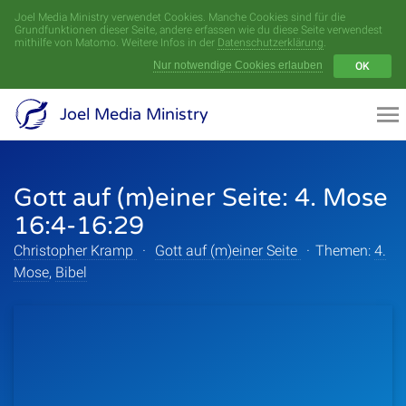
Joel Media Ministry verwendet Cookies. Manche Cookies sind für die
Menü
Grundfunktionen dieser Seite, andere erfassen wie du diese Seite verwendest
mithilfe von Matomo. Weitere Infos in der
Datenschutzerklärung
.
Nur notwendige Cookies erlauben
OK
Videoarchiv
Joel Media Ministry
Aufnahmen
Gott auf (m)einer Seite: 4. Mose
Serien
16:4-16:29
Sprecher
Christopher Kramp
·
Gott auf (m)einer Seite
·
Themen:
4.
Mose
,
Bibel
Themen
Startseite