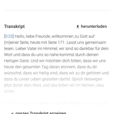
Transkript
herunterladen
[
0:33
] Hallo, liebe Freunde, willkommen zu Gott auf
(m)einer Seite, heute mit Seite 171. Lasst uns gemeinsam
lesen. Lieber Vater im Himmel, wir sind so dankbar für dein
Wort und dass du uns so nahe kommst durch deinen
Heiligen Geist. Und wir möchten dich bitten, dass wir uns
heute den gesamten Tag daran erinnern, dass du dir
wünschst, dass wir heilig sind, dass wir zu dir gehören und
dass du unser Leben gestalten darfst. Sprich deswegen
jetzt durch dein Wort, und das bitten wir im Namen Jesu.
Amen.
[
1:07
] Wir sind in 4. Mose 16, bei der Rebellion von Korach
und seiner Rotte. In Vers 4 heißt es: Als Mose dies hörte,
ganzes Transkript anzeigen