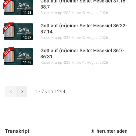
Gott auf (m)einer Seite: Hesekiel 37:15-
38:7
11:51
Rabea Kramp
202 Klicks
3. August 2026
Gott auf (m)einer Seite: Hesekiel 36:32-
37:14
12:27
Rabea Kramp
225 Klicks
2. August 2026
Gott auf (m)einer Seite: Hesekiel 36:7-
36:31
11:48
Rabea Kramp
222 Klicks
1. August 2026
1 - 7 von 1294
Transkript
herunterladen