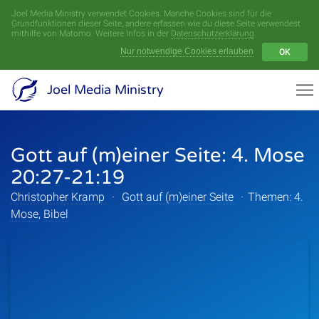
Joel Media Ministry verwendet Cookies. Manche Cookies sind für die
Menü
Grundfunktionen dieser Seite, andere erfassen wie du diese Seite verwendest
mithilfe von Matomo. Weitere Infos in der
Datenschutzerklärung
.
Nur notwendige Cookies erlauben
OK
Videoarchiv
Joel Media Ministry
Aufnahmen
Gott auf (m)einer Seite: 4. Mose
Serien
20:27-21:19
Sprecher
Christopher Kramp
·
Gott auf (m)einer Seite
·
Themen:
4.
Mose
,
Bibel
Themen
Startseite