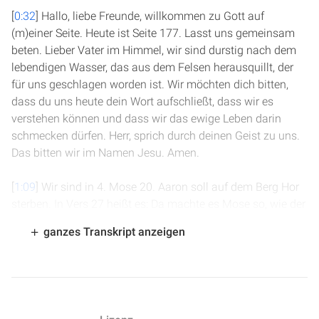
[
0:32
] Hallo, liebe Freunde, willkommen zu Gott auf
(m)einer Seite. Heute ist Seite 177. Lasst uns gemeinsam
beten. Lieber Vater im Himmel, wir sind durstig nach dem
lebendigen Wasser, das aus dem Felsen herausquillt, der
für uns geschlagen worden ist. Wir möchten dich bitten,
dass du uns heute dein Wort aufschließt, dass wir es
verstehen können und dass wir das ewige Leben darin
schmecken dürfen. Herr, sprich durch deinen Geist zu uns.
Das bitten wir im Namen Jesu. Amen.
[
1:09
] Wir sind in 4. Mose 20. Aaron soll auf dem Berg Hor
sterben. In Vers 27 heißt es: Da machte es Mose so, wie der
Herr es geboten hatte, und sie stiegen auf den Berg Hor vor
ganzes Transkript anzeigen
den Augen der ganzen Gemeinde. Und Mose zog Aaron
seine Kleider aus und zog sie seinem Sohn Eleasar an. Und
Aaron starb dort auf dem Gipfel des Berges. Und Mose und
Eleasar stiegen vom Berg herab. Und als die ganze
Gemeinde sah, dass Aaron gestorben war, beweinte ihn