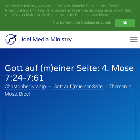
Joel Media Ministry verwendet Cookies. Manche Cookies sind für die
Menü
Grundfunktionen dieser Seite, andere erfassen wie du diese Seite verwendest
mithilfe von Matomo. Weitere Infos in der
Datenschutzerklärung
.
Nur notwendige Cookies erlauben
OK
Videoarchiv
Joel Media Ministry
Aufnahmen
Gott auf (m)einer Seite: 4. Mose
Serien
7:24-7:61
Sprecher
Christopher Kramp
·
Gott auf (m)einer Seite
·
Themen:
4.
Mose
,
Bibel
Themen
Startseite