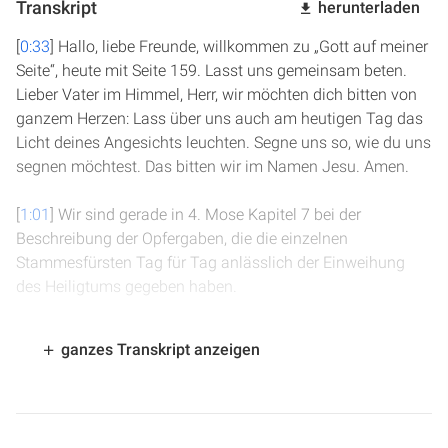
Transkript
herunterladen
[
0:33
] Hallo, liebe Freunde, willkommen zu „Gott auf meiner
Seite“, heute mit Seite 159. Lasst uns gemeinsam beten.
Lieber Vater im Himmel, Herr, wir möchten dich bitten von
ganzem Herzen: Lass über uns auch am heutigen Tag das
Licht deines Angesichts leuchten. Segne uns so, wie du uns
segnen möchtest. Das bitten wir im Namen Jesu. Amen.
[
1:01
] Wir sind gerade in 4. Mose Kapitel 7 bei der
Beschreibung der Opfergaben, die die einzelnen
Stammesfürsten Tag für Tag anlässlich der Einweihung
des Heiligtums gegeben haben.
[
1:17
] In Vers 24 lesen wir: Am dritten Tag opferte der Fürst
ganzes Transkript anzeigen
der Kinder Zebulon, Eliab, der Sohn Helons. Seine
Opfergabe war eine silberne Schüssel, 130 Schekel schwer;
ein silbernes Sprengbecken, 70 Schekel schwer, nach dem
Schekel des Heiligtums; beide voll Feinmehl mit Öl