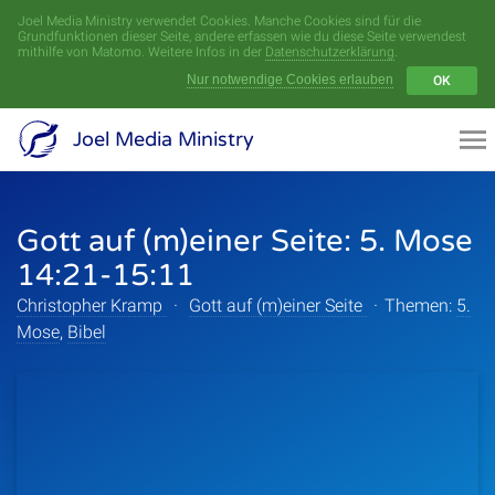
Joel Media Ministry verwendet Cookies. Manche Cookies sind für die
Menü
Grundfunktionen dieser Seite, andere erfassen wie du diese Seite verwendest
mithilfe von Matomo. Weitere Infos in der
Datenschutzerklärung
.
Nur notwendige Cookies erlauben
OK
Videoarchiv
Joel Media Ministry
Aufnahmen
Gott auf (m)einer Seite: 5. Mose
Serien
14:21-15:11
Sprecher
Christopher Kramp
·
Gott auf (m)einer Seite
·
Themen:
5.
Mose
,
Bibel
Themen
Startseite