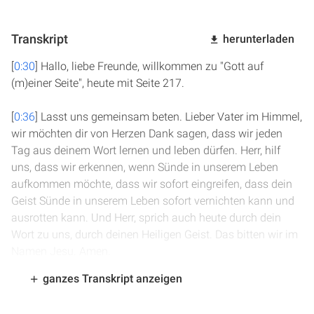
Transkript
herunterladen
[
0:30
] Hallo, liebe Freunde, willkommen zu "Gott auf
(m)einer Seite", heute mit Seite 217.
[
0:36
] Lasst uns gemeinsam beten. Lieber Vater im Himmel,
wir möchten dir von Herzen Dank sagen, dass wir jeden
Tag aus deinem Wort lernen und leben dürfen. Herr, hilf
uns, dass wir erkennen, wenn Sünde in unserem Leben
aufkommen möchte, dass wir sofort eingreifen, dass dein
Geist Sünde in unserem Leben sofort vernichten kann und
ausrotten kann. Und Herr, sprich auch heute durch dein
Wort zu uns, durch deinen Heiligen Geist. Das bitten wir im
Namen Jesu. Amen.
ganzes Transkript anzeigen
[
1:04
] Wir sind in 5. Mose 14. Es geht gerade um die
Wiederholung der Speisegebote in Vers 21: "Ihr sollt kein