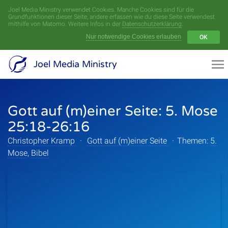
Joel Media Ministry verwendet Cookies. Manche Cookies sind für die
Menü
Grundfunktionen dieser Seite, andere erfassen wie du diese Seite verwendest
mithilfe von Matomo. Weitere Infos in der
Datenschutzerklärung
.
Nur notwendige Cookies erlauben
OK
Videoarchiv
Joel Media Ministry
Aufnahmen
Gott auf (m)einer Seite: 5. Mose
Serien
25:18-26:16
Sprecher
Christopher Kramp
·
Gott auf (m)einer Seite
·
Themen:
5.
Mose
,
Bibel
Themen
Startseite