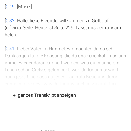
[
0:19
] [Musik]
[
0:32
] Hallo, liebe Freunde, willkommen zu Gott auf
(m)einer Seite. Heute ist Seite 229. Lasst uns gemeinsam
beten.
[
0:41
] Lieber Vater im Himmel, wir möchten dir so sehr
Dank sagen für die Erlösung, die du uns schenkst. Lass uns
immer wieder daran erinnert werden, was du in unserem
Leben schon Großes getan hast, was du für uns bewirkt
auch jetzt. Und dass du jeden Tag aufs Neue uns daran
erinnern möchtest, was du für uns auch in Zukunft tun
möchtest. Herr, sprich du jetzt durch dein Wort zu uns,
ganzes Transkript anzeigen
durch deinen Heiligen Geist. Das bitten wir im Namen Jesu.
Amen.
[
1:14
] Wir sind in 5. Mose Kapitel 25. Es geht gerade um die
Vertilgung von Amalek, den Amalekitern, die ja damals im