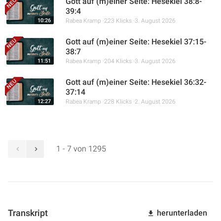
Gott auf (m)einer Seite: Hesekiel 38:8-
39:4
10:26
Rabea Kramp
223 Klicks
3. August 2026
Gott auf (m)einer Seite: Hesekiel 37:15-
38:7
11:51
Rabea Kramp
204 Klicks
3. August 2026
Gott auf (m)einer Seite: Hesekiel 36:32-
37:14
12:27
Rabea Kramp
228 Klicks
2. August 2026
1 - 7 von 1295
Transkript
herunterladen