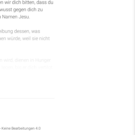
wir dich bitten, dass du
ewusst gegen dich zu
im Namen Jesu.
reibung dessen, was
en würde, weil sie nicht
n wird, dienen in Hunger
egen, bis er dich vertilgt
 ein Adler daherfliegt,
eine Rücksicht kennt
hs und die Frucht deines
d Öl, vom Wurf deiner
ich bedrängen in allen
test, gefallen sind. Ja,
Gott, dir gegeben hat.
 die der HERR, dein Gott,
- Keine Bearbeitungen 4.0
.“