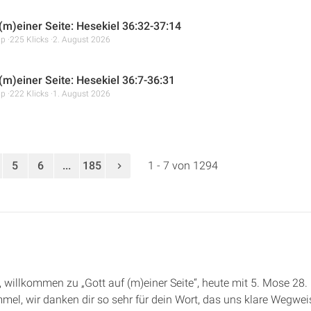
 (m)einer Seite: Hesekiel 36:32-37:14
mp
225 Klicks
2. August 2026
 (m)einer Seite: Hesekiel 36:7-36:31
mp
222 Klicks
1. August 2026
5
6
...
185
1 - 7 von 1294
de, willkommen zu „Gott auf (m)einer Seite“, heute mit 5. Mose 2
mmel, wir danken dir so sehr für dein Wort, das uns klare Wegwe