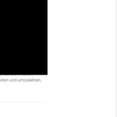
orsams gegenüber Gott,
el bei Abfall erwarteten,
en zerstörerischen
 hören und umzukehren,