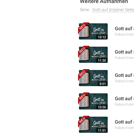
Weitere Aufnahmen
Serie:
Gott auf (m)einer Seite
Gott auf
Rabea Kra
10:12
Gott auf
Rabea Kra
11:30
Gott auf
Rabea Kra
8:01
Gott auf 
Rabea Kra
10:26
Gott auf
Rabea Kra
11:51