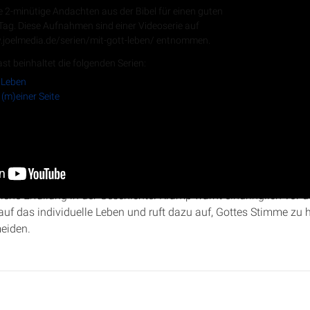
e 2-minütige Andachten aus der Bibel für einen guten
 Tag. Diese Aufnahmen sind einer Videoserie auf
.joelmedia.de/serien/mit-gott-leben/ entnommen.
RSS-Feed
st beinhaltet die folgenden Serien:
 Leben
 (m)einer Seite
htet in dieser Predigt die drastischen Konsequenzen des Ungeh
rieben werden. Er zitiert die biblischen Flüche, die das Volk Isra
iche Erfüllung in der Geschichte. Kramp warnt eindringlich vor d
uf das individuelle Leben und ruft dazu auf, Gottes Stimme zu
eiden.