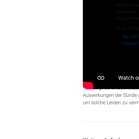
Täglich kurz
Start in den
https://www
Dieser Podca
Mit Gott
Gott auf
Christopher Kramp beleuc
wie sie in
5. Mose 28
besch
und zeigt deren buchstäbl
Auswirkungen der Sünde a
um solche Leiden zu verm