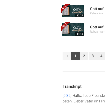
Gott auf
Rabea Kra
12:27
Gott auf
Rabea Kra
11:48
1
2
3
4
Transkript
[
0:32
] Hallo, liebe Freun
beten. Lieber Vater im Hi