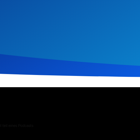
ber 2024
298
Klicks
Download
 teil eines Podcasts
 Andachten