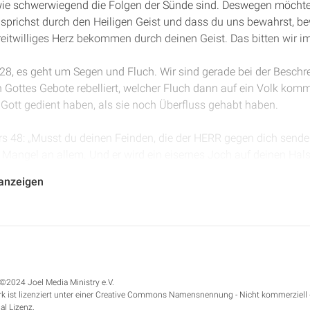
ie schwerwiegend die Folgen der Sünde sind. Deswegen möchten 
sprichst durch den Heiligen Geist und dass du uns bewahrst, b
reitwilliges Herz bekommen durch deinen Geist. Das bitten wir 
e 28, es geht um Segen und Fluch. Wir sind gerade bei der Besch
Gottes Gebote rebelliert, welcher Fluch dann auf ein Volk komm
 Gott gedient haben, als sie noch Überfluss gehabt haben.
Vers 48: „Musst du deinen Feinden, die der HERR gegen dich sende
 Mangel an allem. Und er wird ein eisernes Joch auf deinen Hals l
k aus der Ferne gegen dich aufbieten, vom Ende der Erde, das wie
 anzeigen
du nicht verstehen kannst, ein Volk mit hartem Angesicht, das k
en Knaben kein Erbarmen hat. Es wird dir die Frucht deines Vie
ertilgt sein wirst, und dir nichts übrig lassen von Korn, Most un
deiner Schafe, bis es dich zugrunde gerichtet hat. Und es wird d
ohen und festen Mauern, auf die du in deinem ganzen Land vertrau
n allen deinen Toren in deinem ganzen Land, das der HERR, dein 
©2024 Joel Media Ministry e.V.
deines Leibes essen, das Fleisch deiner Söhne und deiner Töchter,
k ist lizenziert unter einer Creative Commons Namensnennung - Nicht kommerziell 
elagerung und Bedrängnis, mit der dich dein Feind bedrängen wird
al Lizenz.