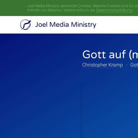
Joel Media Ministry verwendet Cookies. Manche Cookies sind für die
mithilfe von Matomo. Weitere Infos in der
Datenschutzerklärung
.
Joel Media Ministry
Gott auf (
Christopher Kramp
·
Got