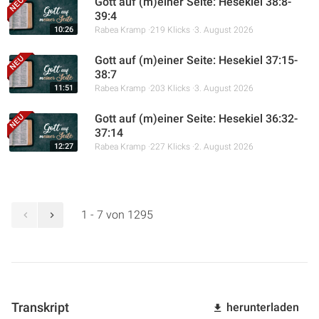
Gott auf (m)einer Seite: Hesekiel 38:8-
39:4
10:26
Rabea Kramp
219 Klicks
3. August 2026
Gott auf (m)einer Seite: Hesekiel 37:15-
38:7
11:51
Rabea Kramp
203 Klicks
3. August 2026
Gott auf (m)einer Seite: Hesekiel 36:32-
37:14
12:27
Rabea Kramp
227 Klicks
2. August 2026
1 - 7 von 1295
Transkript
herunterladen