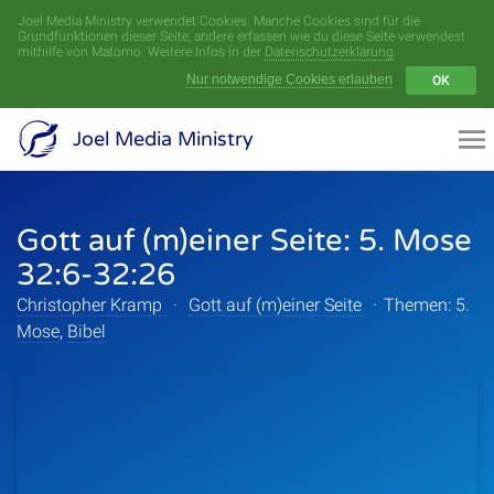
Joel Media Ministry verwendet Cookies. Manche Cookies sind für die
Menü
Grundfunktionen dieser Seite, andere erfassen wie du diese Seite verwendest
mithilfe von Matomo. Weitere Infos in der
Datenschutzerklärung
.
Nur notwendige Cookies erlauben
OK
Videoarchiv
Joel Media Ministry
Aufnahmen
Gott auf (m)einer Seite: 5. Mose
Serien
32:6-32:26
Sprecher
Christopher Kramp
·
Gott auf (m)einer Seite
·
Themen:
5.
Mose
,
Bibel
Themen
Startseite