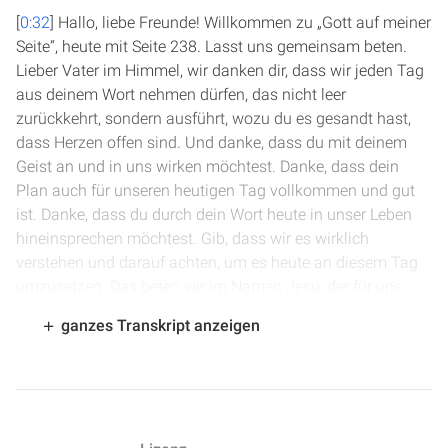
[
0:32
] Hallo, liebe Freunde! Willkommen zu „Gott auf meiner
Seite“, heute mit Seite 238. Lasst uns gemeinsam beten.
Lieber Vater im Himmel, wir danken dir, dass wir jeden Tag
aus deinem Wort nehmen dürfen, das nicht leer
zurückkehrt, sondern ausführt, wozu du es gesandt hast,
dass Herzen offen sind. Und danke, dass du mit deinem
Geist an und in uns wirken möchtest. Danke, dass dein
Plan auch für unseren heutigen Tag vollkommen und gut
ist. Danke, dass du durch dein Wort heute in unser Leben
hineinsprechen möchtest. Gib, dass wir es wirklich
verstehen und darauf achten, um es heute an diesem Tag
umzusetzen. Das beten wir im Namen Jesu, der für uns
bittet.
ganzes Transkript anzeigen
[
1:27
] Wir sind in 5. Mose Kapitel 32, im Lied des Mose,
Vers 6: „Vergeltet ihr so dem HERRN, du törichtes und
unweises Volk? Ist er nicht dein Vater, der dich erworben
hat, der dich gemacht und bereitet hat?“