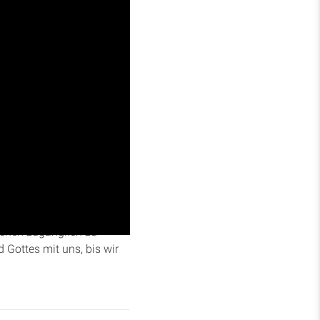
liche Führung, die nötig
 Visionen und Boten
schen zugänglich zu
Gottes mit uns, bis wir