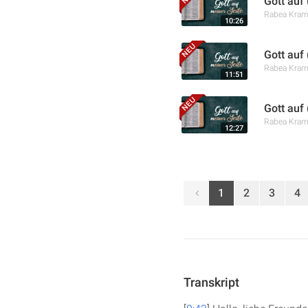
Gott auf 
Rabea Kra
10:26
Gott auf
Rabea Kra
11:51
Gott auf
Rabea Kra
12:27
1
2
3
4
Transkript