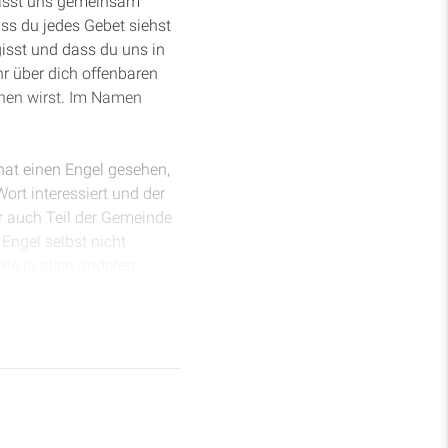
 Lasst uns gemeinsam
ass du jedes Gebet siehst
rgisst und dass du uns in
r über dich offenbaren
chen wirst. Im Namen
hat einen Engel gesehen,
Wort interessiert und der
er auch Teil der Gemeinde
Engel selbst nicht
ie in allen anderen
ich Gottes nicht wirklich
igentlich nicht essen
an das, was Jesus zur
 Frau der Samariterin,
 eine Speise zu essen, von