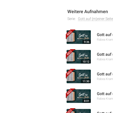
Weitere Aufnahmen
Serie:
Gott auf (m)einer Seite
Gott auf
Rabea Kra
9:36
Gott auf
Rabea Kra
10:12
Gott auf
Rabea Kra
11:30
Gott auf
Rabea Kra
8:01