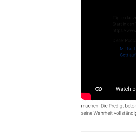
Tägliche
Täglich kurz
Start in den
https://www
Dieser Podca
Mit Gott
Gott auf
In dieser Predigt über
Apo
war, um Petrus‘ Vorurteil
Cornelius und Petrus zus
machen. Die Predigt beton
seine Wahrheit vollständi