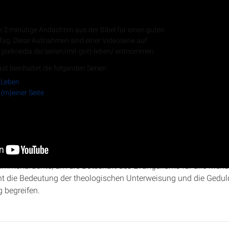
 Andachten
e 2-minütige Andachten aus der Bibel für einen guten
 Tag. Diese Aufnahmen sind einer Videoserie auf
.joelmedia.de/serien/mit-gott-leben/ entnommen.
RSS-Feed
st beinhaltet die folgenden Serien:
 Leben
 (m)einer Seite
stelgeschichte 10
:17-42 spricht Christopher Kramp über die gött
e gegenüber Heiden zu überwinden. Er beleuchtet, wie Gott durch
ammenbrachte, um die Botschaft des Evangeliums für alle Men
t die Bedeutung der theologischen Unterweisung und die Geduld 
g begreifen.