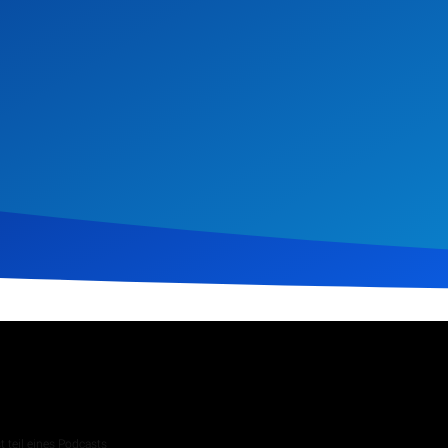
ust 2023
242
Klicks
Download
 teil eines Podcasts