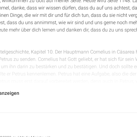
de, willkommen zu Gott auf meiner Seite. Heute wird Seite 1148.
mmel, danke, dass wir wissen dürfen, dass du auf uns achtest, d
einen Dinge, die wir mit dir und für dich tun, dass du sie nicht ve
est, dass du uns annimmst, wie wir sind und uns gerne noch meh
ute mehr über dich lernen und danken dir, dass du zu uns spre
ostelgeschichte, Kapitel 10. Der Hauptmann Cornelius in Cäsarea 
etrus zu senden. Cornelius hat Gott geliebt, er hat sich für sein 
 um ihn darin zu bestärken und zu bestätigen. Und doch sollte 
e er Petrus kennenlernen. Petrus hat eine Aufgabe, also die der 
rus muss erst darauf vorbereitet werden, denn auch in Petrus, w
as Vorurteil ganz massiv vorhanden, dass die Heiden mit dem Re
 anzeigen
uf dem Dach eine Vision, in der ihm Tiere gezeigt werden, die er e
der Vision symbolisch essen soll. Die ganze Szene erinnert sehr 
getan hat, als er bei der Stadt sicher am Jakobsbrunnen mit der
-jüdischen Frau gesprochen hatte und dann gesagt hat: "Ich habe