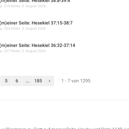
(m)einer Seite: Hesekiel 38:8-39:4
mp
219 Klicks
3. August 2026
 (m)einer Seite: Hesekiel 37:15-38:7
mp
203 Klicks
3. August 2026
 (m)einer Seite: Hesekiel 36:32-37:14
mp
227 Klicks
2. August 2026
5
6
...
185
1 - 7 von 1295