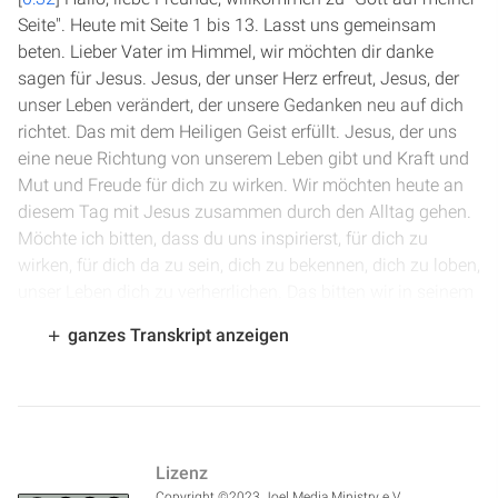
Seite". Heute mit Seite 1 bis 13. Lasst uns gemeinsam
beten. Lieber Vater im Himmel, wir möchten dir danke
sagen für Jesus. Jesus, der unser Herz erfreut, Jesus, der
unser Leben verändert, der unsere Gedanken neu auf dich
richtet. Das mit dem Heiligen Geist erfüllt. Jesus, der uns
eine neue Richtung von unserem Leben gibt und Kraft und
Mut und Freude für dich zu wirken. Wir möchten heute an
diesem Tag mit Jesus zusammen durch den Alltag gehen.
Möchte ich bitten, dass du uns inspirierst, für dich zu
wirken, für dich da zu sein, dich zu bekennen, dich zu loben,
unser Leben dich zu verherrlichen. Das bitten wir in seinem
Namen. Amen.
ganzes Transkript anzeigen
[
1:22
] Wir sind in, wir beginnen heute mit der
Apostelgeschichte. Das einzige Buch im Neuen Testament,
das ganz speziell die Geschichte der Christenheit, den
Anfang der Christenheit beschreibt, die Ausbreitung der
Lizenz
Botschaft, die Jesus in den Evangelien im Matthäus,
Copyright ©2023 Joel Media Ministry e.V.