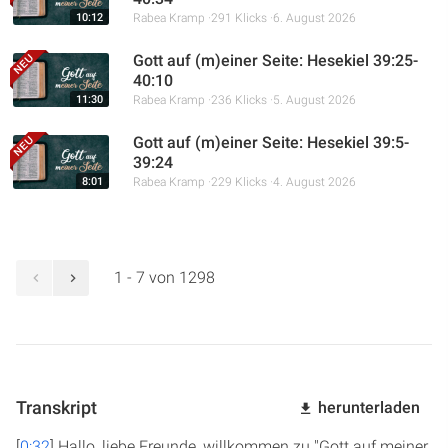
10:12
Rabea Kramp
291 Klicks
6. August 2026
Gott auf (m)einer Seite: Hesekiel 39:25-
40:10
11:30
Rabea Kramp
236 Klicks
5. August 2026
Gott auf (m)einer Seite: Hesekiel 39:5-
39:24
8:01
Rabea Kramp
229 Klicks
4. August 2026
1 - 7 von 1298
Transkript
herunterladen
[
0:32
] Hallo, liebe Freunde, willkommen zu "Gott auf meiner