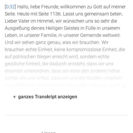
[
0:32
] Hallo, liebe Freunde, willkommen zu Gott auf meiner
Seite. Heute mit Seite 1136. Lasst uns gemeinsam beten.
Lieber Vater im Himmel, wir wünschen uns so sehr die
Ausgießung deines Heiligen Geistes in Fülle in unserem
Leben, in unserer Familie, in unserer Gemeinde weltweit.
Und wir sehen ganz genau, was wir brauchen. Wir
brauchen echte Einheit, keine kompromisslose Einheit, die
auf politischen Wegen erreicht wird, sondern echte
geistliche Einheit, die dadurch entsteht, dass wir uns
einander unterordnen, dass wir einer den anderen höher
achten als uns selbst, dass wir uns die Sünden vergeben.
Herr, offenbare mir persönlich und jedem von uns, wenn es
irgendwo Menschen gibt, mit denen wir nicht einig sind,
ganzes Transkript anzeigen
dass wir von uns aus alles tun, um Einigkeit, um Einheit zu
erwirken, die du allein schenken kannst. Herr, zeige uns, wie
wir das praktisch tun können. Zeige uns die Menschen, mit
denen wir noch nicht eins sind, damit wir unseren kleinen
Beitrag dazu leisten können, damit deine Gemeinde eins