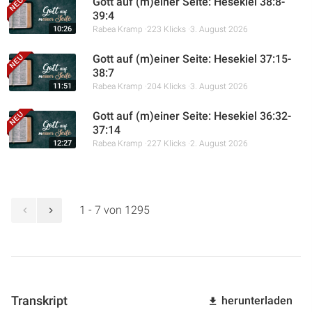
Gott auf (m)einer Seite: Hesekiel 38:8-
39:4
10:26
Rabea Kramp
223 Klicks
3. August 2026
Gott auf (m)einer Seite: Hesekiel 37:15-
38:7
11:51
Rabea Kramp
204 Klicks
3. August 2026
Gott auf (m)einer Seite: Hesekiel 36:32-
37:14
12:27
Rabea Kramp
227 Klicks
2. August 2026
1 - 7 von 1295
Transkript
herunterladen