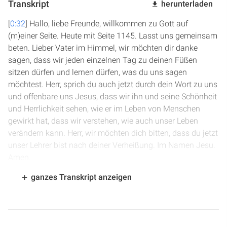
Transkript
herunterladen
[
0:32
] Hallo, liebe Freunde, willkommen zu Gott auf
(m)einer Seite. Heute mit Seite 1145. Lasst uns gemeinsam
beten. Lieber Vater im Himmel, wir möchten dir danke
sagen, dass wir jeden einzelnen Tag zu deinen Füßen
sitzen dürfen und lernen dürfen, was du uns sagen
möchtest. Herr, sprich du auch jetzt durch dein Wort zu uns
und offenbare uns Jesus, dass wir ihn und seine Schönheit
und Herrlichkeit sehen, wie er im Leben von Menschen
gewirkt hat, dass wir verstehen, wie auch unser Leben
verändern kann. Herr, wir möchten dich bitten, dass du jetzt
unser Lehrer bist nach deiner Verheißung. Im Namen Jesu.
Amen.
ganzes Transkript anzeigen
[
1:12
] Wir sind in der Apostelgeschichte, Kapitel 8. Der
Diakon Philippus ist in Samaria und nachdem die
Verfolgung in Jerusalem begonnen hat und die
allermeisten bis auf die Apostel Jerusalem verlassen