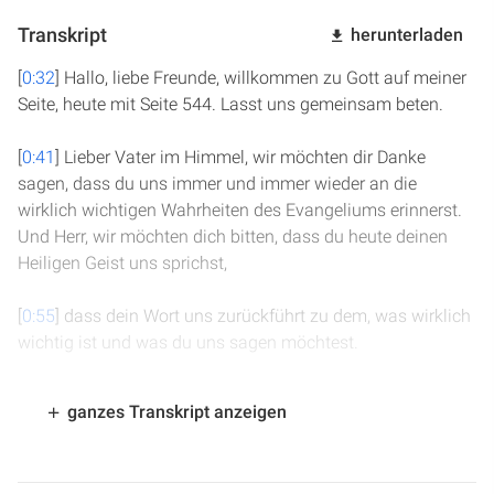
Transkript
herunterladen
[
0:32
] Hallo, liebe Freunde, willkommen zu Gott auf meiner
Seite, heute mit Seite 544. Lasst uns gemeinsam beten.
[
0:41
] Lieber Vater im Himmel, wir möchten dir Danke
sagen, dass du uns immer und immer wieder an die
wirklich wichtigen Wahrheiten des Evangeliums erinnerst.
Und Herr, wir möchten dich bitten, dass du heute deinen
Heiligen Geist uns sprichst,
[
0:55
] dass dein Wort uns zurückführt zu dem, was wirklich
wichtig ist und was du uns sagen möchtest.
[
1:06
] Herr, bewahre uns vor Irrtum in unseren Gedanken,
ganzes Transkript anzeigen
bewahre uns davor, dass wir in alte Gewohnheiten verfallen
und schenk uns die Kraft, die wir brauchen, um so zu leben,
dass dir wohlgefällig ist. Das bitten wir alles im Namen