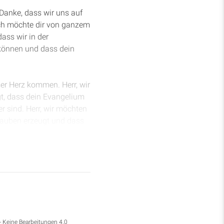
Danke, dass wir uns auf
ich möchte dir von ganzem
ass wir in der
 können und dass dein
ser Herz kommen. Herr, wir
gt, dass dein Evangelium
er sind. Herr, wir möchten
Glauben erzeugt und dass
 es gesandt hast. Dafür
igt, dass die beiden
n wir im Geist wandeln,
ch Gedanken zusammen, die
Denn solange wir im
, aber wir schaffen es
- Keine Bearbeitungen 4.0