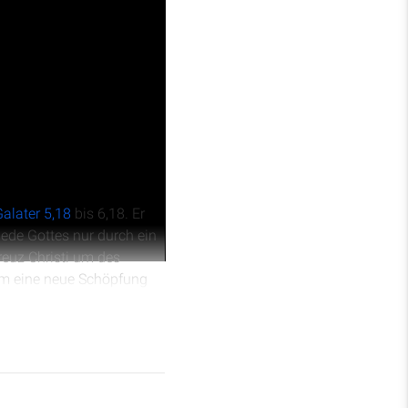
alater 5,18
bis 6,18. Er
iede Gottes nur durch ein
reuz Christi um des
 um eine neue Schöpfung