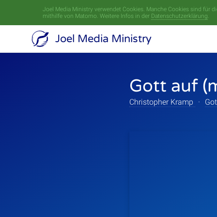
Joel Media Ministry verwendet Cookies. Manche Cookies sind für die
mithilfe von Matomo. Weitere Infos in der
Datenschutzerklärung
.
Joel Media Ministry
Gott auf (
Christopher Kramp
·
Got