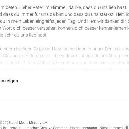
m beten. Lieber Vater im Himmel, danke, dass du uns lieb hast. 
 dass du immer für uns da bist und dass du uns stärkst. Herr, 
u in mein Leben eingreifst jeden Tag. Und Herr, wir danken dir, d
 Wort dich besser verstehen können, dich besser kennenlernen
ie sehr du uns lieb hast.
it deinem Heiligen Geist und lass deine Liebe in unser Denken, un
Glauben, der durch die Liebe wirksam ist und der im Alltag zei
lich das Licht der Welt bist, Herr Jesus, und dass wir deine Kind
t zu uns sprichst und dass dein Wort uns tröstet und stärkt, uns 
ein Wort nicht leer zurückkehrt, sondern ausführen wird, wozu du
 anzeigen
em Herzen. Amen.
 Kapitel 5. Paulus spricht über den Geist, über das Fleisch und ze
d dass wir nur dann wirklich echten Frieden haben können, wen
 mehr das tun, was das Fleisch möchte. Paulus fasst damit au
usführlich, vor allem Römer 7 und Römer 8, beschrieben haben. 
©2023 Joel Media Ministry e.V.
wir vielleicht das Richtige, wir wollen die richtigen Gebote halten
k ist lizenziert unter einer Creative Commons Namensnennung - Nicht kommerziell 