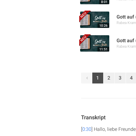
8:01
Gott auf 
Rabea Kra
10:26
Gott auf
Rabea Kra
11:51
1
2
3
4
Transkript
[
0:30
] Hallo, liebe Freund