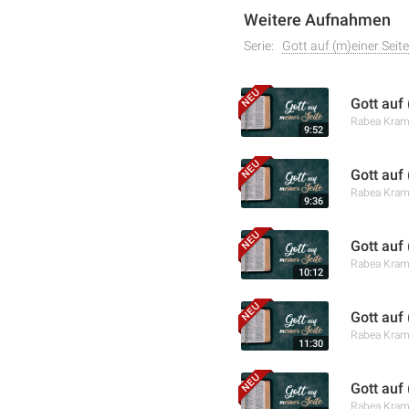
Weitere Aufnahmen
Serie:
Gott auf (m)einer Seite
Gott auf 
Rabea Kra
9:52
Gott auf
Rabea Kra
9:36
Gott auf
Rabea Kra
10:12
Gott auf
Rabea Kra
11:30
Gott auf
Rabea Kra