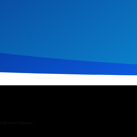
vember 2023
208
Klicks
Download
 teil eines Podcasts
 Andachten