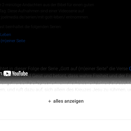
e 2-minütige Andachten aus der Bibel für einen guten
 Tag. Diese Aufnahmen sind einer Videoserie auf
.joelmedia.de/serien/mit-gott-leben/ entnommen.
RSS-Feed
st beinhaltet die folgenden Serien:
 Leben
 (m)einer Seite
et in dieser Folge der Serie „Gott auf (m)einer Seite“ die Verse
G
hen Fleisch und Geist und betont, dass wahre Freiheit und der Fr
rlangt werden. Der Sprecher warnt vor falschen Lehren, die das K
rn, und ruft dazu auf, sich allein des Kreuzes Jesu zu rühmen,
der Geschwister in Sanftmut zu tragen.
alles anzeigen