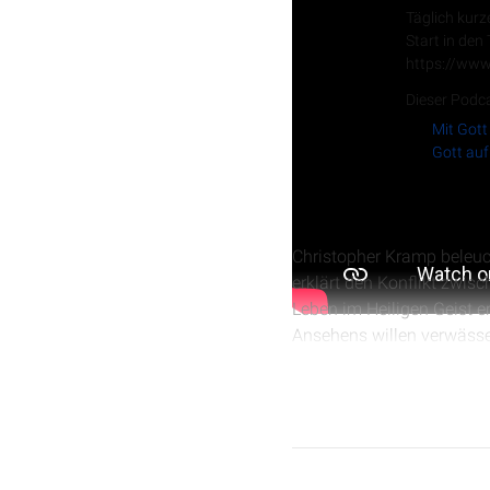
Täglich kurz
Start in den
https://www
Dieser Podca
Mit Gott
Gott auf
Christopher Kramp beleucht
erklärt den Konflikt zwisc
Leben im Heiligen Geist e
Ansehens willen verwässe
zu werden und die Lasten 