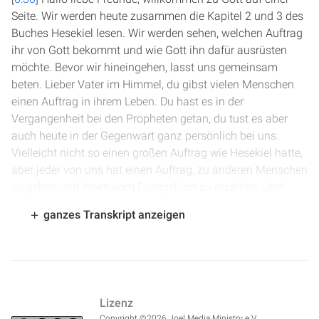
Seite. Wir werden heute zusammen die Kapitel 2 und 3 des
Buches Hesekiel lesen. Wir werden sehen, welchen Auftrag
ihr von Gott bekommt und wie Gott ihn dafür ausrüsten
möchte. Bevor wir hineingehen, lasst uns gemeinsam
beten. Lieber Vater im Himmel, du gibst vielen Menschen
einen Auftrag in ihrem Leben. Du hast es in der
Vergangenheit bei den Propheten getan, du tust es aber
auch heute in der Gegenwart ganz persönlich bei uns.
Vielleicht nicht so einen großen Auftrag wie Hesekiel hatte,
aber jeder von uns hat einen Auftrag, zu anderen Menschen
zu gehen und ihnen vom Evangelium zu erzählen. Und
dafür möchte ich dir danken. Amen.
ganzes Transkript anzeigen
[
1:20
] Wir beginnen in Vers 4 von Kapitel 2. Und diese
Kinder haben ein trotziges Angesicht. Gemeint ist das
einfach, dass das im Exil ist und dann verstockt das Herz.
Zu ihnen sende ich dich, und ihnen sollst du sagen: „So
Lizenz
spricht Gott, der Herr.“ Sie aber, ob sie nun darauf hören
Copyright ©2026 Joel Media Ministry e.V.