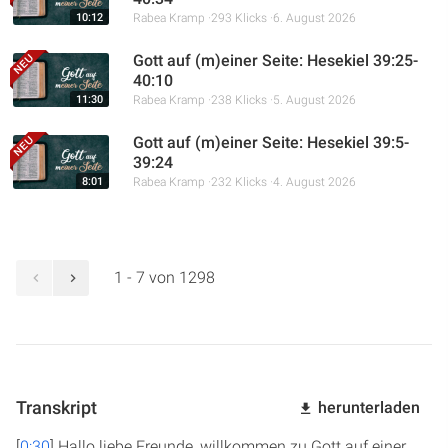
10:12
Rabea Kramp
293 Klicks
6. August 2026
Gott auf (m)einer Seite: Hesekiel 39:25-
40:10
11:30
Rabea Kramp
238 Klicks
5. August 2026
Gott auf (m)einer Seite: Hesekiel 39:5-
39:24
8:01
Rabea Kramp
232 Klicks
4. August 2026
1 - 7 von 1298
Transkript
herunterladen
[
0:30
] Hallo liebe Freunde, willkommen zu Gott auf einer