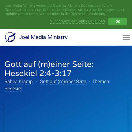
Joel Media Ministry verwendet Cookies. Manche Cookies sind für die
Menü
Grundfunktionen dieser Seite, andere erfassen wie du diese Seite verwendest
mithilfe von Matomo. Weitere Infos in der
Datenschutzerklärung
.
Nur notwendige Cookies erlauben
OK
Videoarchiv
Joel Media Ministry
Aufnahmen
Gott auf (m)einer Seite:
Serien
Hesekiel 2:4-3:17
Sprecher
Rabea Kramp
·
Gott auf (m)einer Seite
·
Themen:
Hesekiel
Themen
Startseite