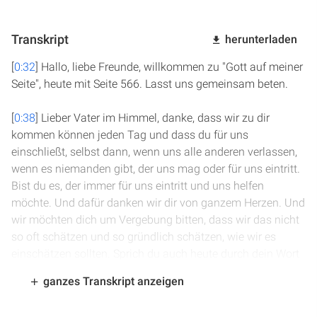
Transkript
herunterladen
[
0:32
] Hallo, liebe Freunde, willkommen zu "Gott auf meiner
Seite", heute mit Seite 566. Lasst uns gemeinsam beten.
[
0:38
] Lieber Vater im Himmel, danke, dass wir zu dir
kommen können jeden Tag und dass du für uns
einschließt, selbst dann, wenn uns alle anderen verlassen,
wenn es niemanden gibt, der uns mag oder für uns eintritt.
Bist du es, der immer für uns eintritt und uns helfen
möchte. Und dafür danken wir dir von ganzem Herzen. Und
wir möchten dich um Vergebung bitten, dass wir das nicht
so oft schätzen und so gründlich schätzen, wie wir es
einschätzen sollten. Sprich du auch heute durch dein Wort
zu uns, gib, dass wir es gut verstehen und die Schönheit
ganzes Transkript anzeigen
deines Charakters und die Kraft des Wortes besser
begreifen. Erfülle uns mit deinem Heiligen Geist und habe