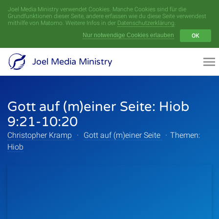
Joel Media Ministry verwendet Cookies. Manche Cookies sind für die
Menü
Grundfunktionen dieser Seite, andere erfassen wie du diese Seite verwendest
mithilfe von Matomo. Weitere Infos in der
Datenschutzerklärung
.
Nur notwendige Cookies erlauben
OK
Videoarchiv
Joel Media Ministry
Aufnahmen
Gott auf (m)einer Seite: Hiob
Serien
9:21-10:20
Sprecher
Christopher Kramp
·
Gott auf (m)einer Seite
·
Themen:
Hiob
Themen
Startseite