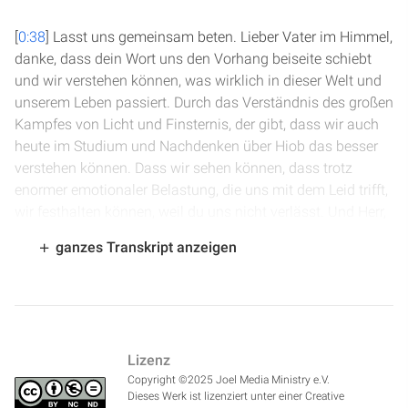
[
0:38
] Lasst uns gemeinsam beten. Lieber Vater im Himmel,
danke, dass dein Wort uns den Vorhang beiseite schiebt
und wir verstehen können, was wirklich in dieser Welt und
unserem Leben passiert. Durch das Verständnis des großen
Kampfes von Licht und Finsternis, der gibt, dass wir auch
heute im Studium und Nachdenken über Hiob das besser
verstehen können. Dass wir sehen können, dass trotz
enormer emotionaler Belastung, die uns mit dem Leid trifft,
wir festhalten können, weil du uns nicht verlässt. Und Herr,
ich möchte dich bitten, dass du mit dem Licht deiner
ganzes Transkript anzeigen
Wahrheit unser Herz hineinstrahlt, dass wir uns richtig
verstehen und nicht auf Abwege geraten in unseren
Gedanken. Das bitten wir im Namen Jesu. Amen.
[
1:24
] Wir sind in Hiob Kapitel 9. Hiob antwortet auf die
Lizenz
Rede von Bildad und macht deutlich, dass das, was der
Copyright ©2025 Joel Media Ministry e.V.
zum Ausdruck gebracht hat, ihm auch im Prinzip ja klar ist,
Dieses Werk ist lizenziert unter einer Creative