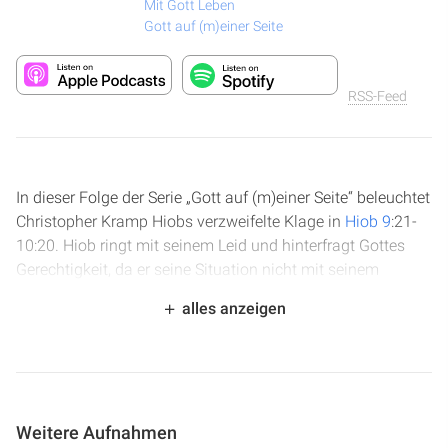
Mit Gott Leben
Gott auf (m)einer Seite
RSS-Feed
In dieser Folge der Serie „Gott auf (m)einer Seite“ beleuchtet
Christopher Kramp Hiobs verzweifelte Klage in
Hiob 9
:21-
10:20. Hiob ringt mit seinem Leid und hinterfragt Gottes
Gerechtigkeit, da er seine Situation nicht mit seinem
Gottesbild vereinbaren kann. Die Predigt macht deutlich,
alles anzeigen
dass Hiobs Qualen nicht Gottes Strafe sind, sondern das
Wirken Satans, der ein falsches Bild von Gott erzeugen will.
Es wird betont, dass Gott nicht darauf aus ist, uns zu
verdammen, sondern uns Vergebung und
Wiederherstellung schenken möchte.
Weitere Aufnahmen