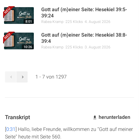
Gott auf (m)einer Seite: Hesekiel 39:5-
39:24
8:01
Rabea Kramp
225 Klicks
4. August 2026
Gott auf (m)einer Seite: Hesekiel 38:8-
39:4
10:26
Rabea Kramp
225 Klicks
3. August 2026
1 - 7 von 1297
Transkript
herunterladen
[
0:31
] Hallo, liebe Freunde, willkommen zu "Gott auf meiner
Seite" heute mit Seite 560.