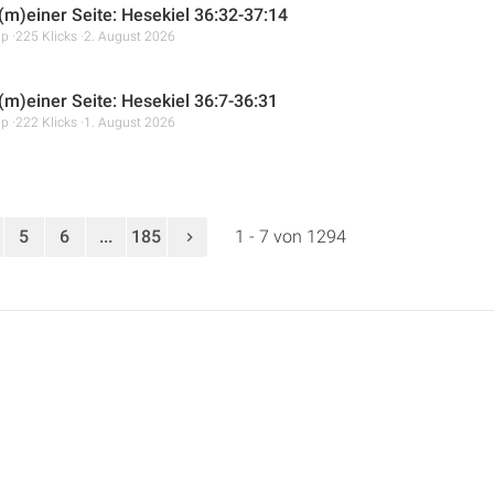
 (m)einer Seite: Hesekiel 36:32-37:14
mp
225 Klicks
2. August 2026
 (m)einer Seite: Hesekiel 36:7-36:31
mp
222 Klicks
1. August 2026
5
6
...
185
1 - 7 von 1294