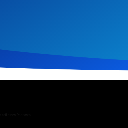
uar 2026
283
Klicks
Download
 teil eines Podcasts
 Andachten