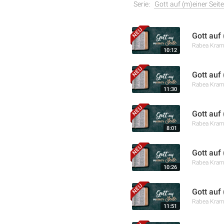
Serie:
Gott auf (m)einer Seite
Gott auf
Rabea Kra
10:12
Gott auf
Rabea Kra
11:30
Gott auf
Rabea Kra
8:01
Gott auf 
Rabea Kra
10:26
Gott auf
Rabea Kra
11:51