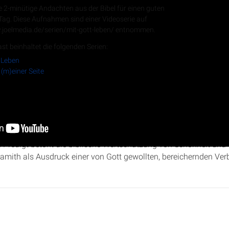
e 2-minütige Andachten aus der Bibel für einen guten
 Tag. Diese Aufnahmen sind einer Videoserie auf
.joelmedia.de/serien/mit-gott-leben/ entnommen.
RSS-Feed
st beinhaltet die folgenden Serien:
 Leben
 (m)einer Seite
elied 3
:3-4:11 beleuchtet Roman Wiens Sulamiths Ängste vor d
Er zeigt auf, wie Gott die Ehe als heiliges Geschenk stiftet, das S
 Predigt betont die biblische Wertschätzung von Schönheit und 
mith als Ausdruck einer von Gott gewollten, bereichernden Ver