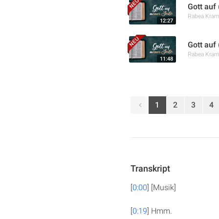
Gott auf
Rabea Kra
12:27
Gott auf
Rabea Kra
11:48
1
2
3
4
Transkript
[
0:00
] [Musik]
[
0:19
] Hmm.