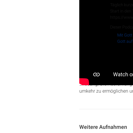
Täglich kurz
Start in den
https://www
Dieser Podca
Mit Gott
Gott auf
In dieser Predigt geht Ch
tiefe Enttäuschung über d
Erlösung. Die Ausführung
umkehr zu ermöglichen un
Weitere Aufnahmen