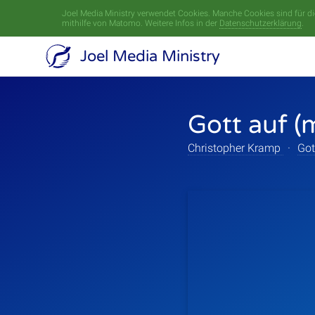
Joel Media Ministry verwendet Cookies. Manche Cookies sind für die
mithilfe von Matomo. Weitere Infos in der
Datenschutzerklärung
.
Joel Media Ministry
Gott auf (
Christopher Kramp
·
Got