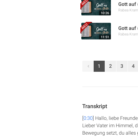
Gott auf 
Rabea Kra
10:26
Gott auf
Rabea Kra
11:51
1
2
3
4
Transkript
[
0:30
] Hallo, liebe Freun
Lieber Vater im Himmel, d
Bewegung setzt, du alles 