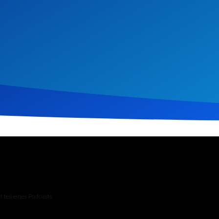
uar 2023
230
Klicks
Download
 teil eines Podcasts
 Andachten