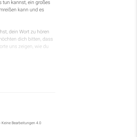
 tun kannst, ein großes
umreißen kann und es
hst, dein Wort zu hören
möchten dich bitten, dass
rte uns zeigen, wie du
, dass er sie geliebt hat,
n Rücken gekehrt haben,
dass es jetzt zum Gericht
eile des assyrischen
zu Tode betrübt ist und
in Mensch, der einfach nur
gkeit, ja geschehen muss,
- Keine Bearbeitungen 4.0
en wird wie ein Löwe,