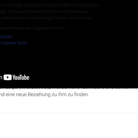
e 2-minütige Andachten aus der Bibel für einen guten
 Tag. Diese Aufnahmen sind einer Videoserie auf
.joelmedia.de/serien/mit-gott-leben/ entnommen.
RSS-Feed
st beinhaltet die folgenden Serien:
 Leben
 (m)einer Seite
ristopher Kramp auf die prophetischen Worte aus
Hosea 11-13
ei
ie Untreue seines Volkes, aber auch seine unerschütterliche Lie
en zeigen, wie Gott trotz menschlicher Schwäche und Sünde imm
d eine neue Beziehung zu ihm zu finden.