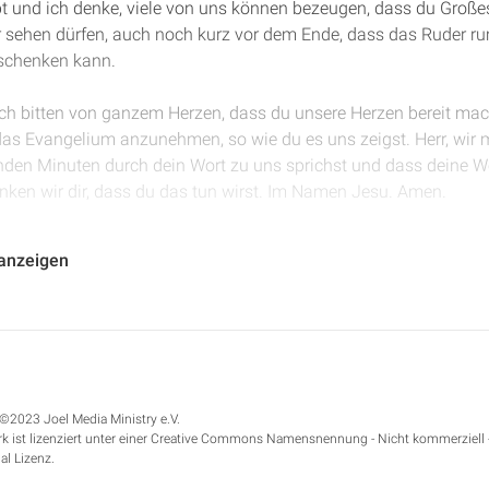
t und ich denke, viele von uns können bezeugen, dass du Großes
ir sehen dürfen, auch noch kurz vor dem Ende, dass das Ruder r
schenken kann.
ich bitten von ganzem Herzen, dass du unsere Herzen bereit mac
 das Evangelium anzunehmen, so wie du es uns zeigst. Herr, wir 
nden Minuten durch dein Wort zu uns sprichst und dass deine Wo
nken wir dir, dass du das tun wirst. Im Namen Jesu. Amen.
pitel 11. Gott macht deutlich, was er mit den Israeliten erlebt hat
 anzeigen
 ist, dass er für sie gesorgt hat, sie geheilt hat und sie ihm de
chts wissen wollten, dass sie den Götzen nachgelaufen sind und 
 Städte, zur Vertreibung des Volkes, zur Deportation in andere T
em tiefsten Inneren das eigentlich ja gar nicht möchte, dass er 
 Zorn handeln möchte, sondern als ein heiliger Gott, nicht wie e
 dann straff, sondern eher ein heiliger Gott, trotz aller Gerechti
©2023 Joel Media Ministry e.V.
erhin anbietet.
k ist lizenziert unter einer Creative Commons Namensnennung - Nicht kommerziell 
al Lizenz.
b Hosea 11, Vers 10. "Sie werden dem Herrn nachfolgen. Der brüll