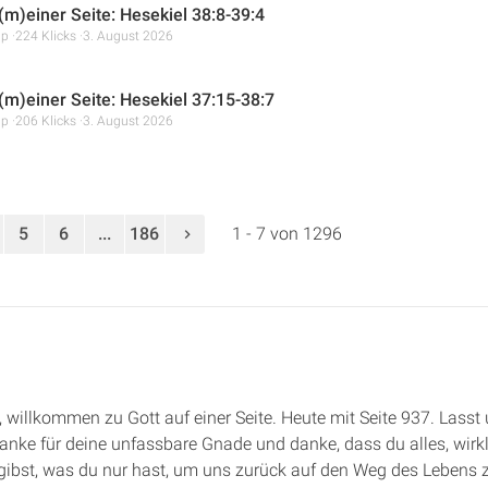
(m)einer Seite: Hesekiel 38:8-39:4
mp
224 Klicks
3. August 2026
 (m)einer Seite: Hesekiel 37:15-38:7
mp
206 Klicks
3. August 2026
5
6
...
186
1 - 7 von 1296
de, willkommen zu Gott auf einer Seite. Heute mit Seite 937. Las
anke für deine unfassbare Gnade und danke, dass du alles, wirk
gibst, was du nur hast, um uns zurück auf den Weg des Lebens z