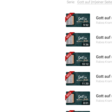
Serie:
Gott auf (m)einer Seite
Gott auf 
Rabea Kra
9:52
Gott auf
Rabea Kra
9:36
Gott auf
Rabea Kra
10:12
Gott auf
Rabea Kra
11:30
Gott auf
Rabea Kra
8:01