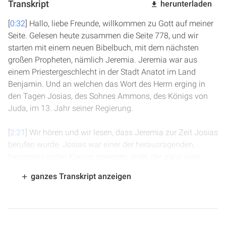
Transkript
herunterladen
[
0:32
] Hallo, liebe Freunde, willkommen zu Gott auf meiner
Seite. Gelesen heute zusammen die Seite 778, und wir
starten mit einem neuen Bibelbuch, mit dem nächsten
großen Propheten, nämlich Jeremia. Jeremia war aus
einem Priestergeschlecht in der Stadt Anatot im Land
Benjamin. Und an welchen das Wort des Herrn erging in
den Tagen Josias, des Sohnes Ammons, des Königs von
Juda, im 13. Jahr seiner Regierung.
[
2:21
] Wir hören und wir lesen, dass Jeremia zur Zeit Josias
berufen wurde. Josias war einer der herausragenden,
besonders guten Könige gewesen, einer, der ganz viele
Reformen umgesetzt hat. Josias hat den Götzendienst
ganzes Transkript anzeigen
abgeschafft und zwar so puristisch und umfassend wie
kein anderer König. Und das war im Jahr 627 vor Christus.
Und auch in den Tagen Jojakims, des Sohnes Josias, des
Königs von Juda, bis zum Ende des 11. Jahres Jojachins,