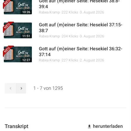
Gott auf (m)einer Seite: Hesekiel 38:8-
39:4
10:26
Rabea Kramp
222 Klicks
3. August 2026
Gott auf (m)einer Seite: Hesekiel 37:15-
38:7
11:51
Rabea Kramp
204 Klicks
3. August 2026
Gott auf (m)einer Seite: Hesekiel 36:32-
37:14
12:27
Rabea Kramp
227 Klicks
2. August 2026
1 - 7 von 1295
Transkript
herunterladen