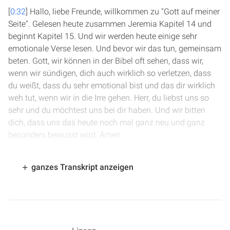
[
0:32
] Hallo, liebe Freunde, willkommen zu "Gott auf meiner
Seite". Gelesen heute zusammen Jeremia Kapitel 14 und
beginnt Kapitel 15. Und wir werden heute einige sehr
emotionale Verse lesen. Und bevor wir das tun, gemeinsam
beten. Gott, wir können in der Bibel oft sehen, dass wir,
wenn wir sündigen, dich auch wirklich so verletzen, dass
du weißt, dass du sehr emotional bist und das dir wirklich
weh tut, wenn wir in die Irre gehen. Herr, du liebst uns so
sehr und du möchtest uns bei dir haben. Und wir bitten
dich, dass uns das heute noch mal ganz neu und ganz
besonders bewusst wird. Amen.
[
1:16
] Ab Vers 17 starten wir. Und du sollst dieses Wort zu
ganzes Transkript anzeigen
ihnen sprechen: Meine Augen zerfließen in Tränen Tag und
Nacht ohne Aufhören, denn schwer verwundet ist die
Jungfrau, die Tochter meines Volkes. Durch einen sehr
schmerzlichen Schlag. Dieser Vers gibt uns wieder einen
Einblick in Gottes Herz und seine Emotionalität und wie er